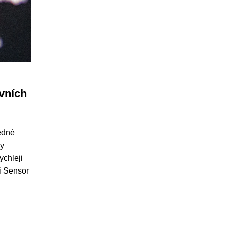
vních
edné
ky
ychleji
i Sensor