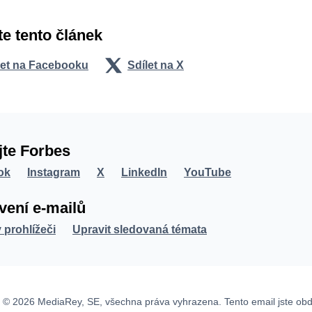
te tento článek
let na Facebooku
Sdílet na X
jte Forbes
ok
Instagram
X
LinkedIn
YouTube
vení e-mailů
v prohlížeči
Upravit sledovaná témata
 © 2026 MediaRey, SE, všechna práva vyhrazena. Tento email jste obd