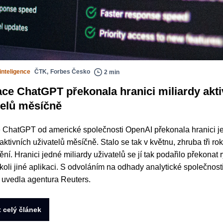
inteligence
ČTK
,
Forbes Česko
2 min
ace ChatGPT překonala hranici miliardy akti
telů měsíčně
 ChatGPT od americké společnosti OpenAI překonala hranici j
 aktivních uživatelů měsíčně. Stalo se tak v květnu, zhruba tři ro
ní. Hranici jedné miliardy uživatelů se jí tak podařilo překonat r
koli jiné aplikaci. S odvoláním na odhady analytické společnost
 uvedla agentura Reuters.
t celý článek