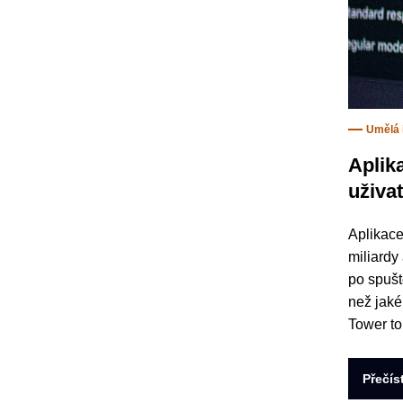
Umělá 
Aplik
uživa
Aplikace
miliardy
po spuště
než jaké
Tower to
Přečís