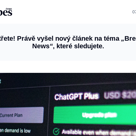
0
řete! Právě vyšel nový článek na téma
„
Bre
News
“
, které sledujete.