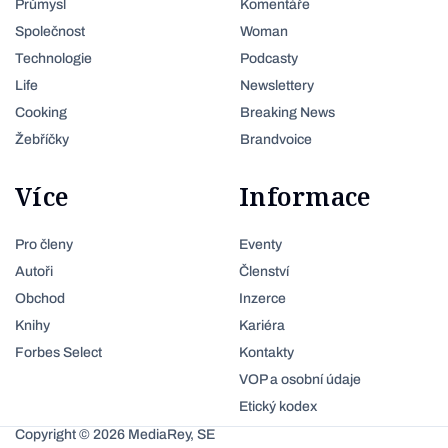
Průmysl
Komentáře
Společnost
Woman
Technologie
Podcasty
Life
Newslettery
Cooking
Breaking News
Žebříčky
Brandvoice
Více
Informace
Pro členy
Eventy
Autoři
Členství
Obchod
Inzerce
Knihy
Kariéra
Forbes Select
Kontakty
VOP a osobní údaje
Etický kodex
Copyright © 2026 MediaRey, SE