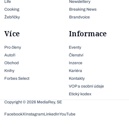
Life
Newslettery
Cooking
Breaking News
Žebříčky
Brandvoice
Více
Informace
Pro členy
Eventy
Autoři
Členství
Obchod
Inzerce
Knihy
Kariéra
Forbes Select
Kontakty
VOP a osobní údaje
Etický kodex
Copyright © 2026 MediaRey, SE
Facebook
X
Instagram
LinkedIn
YouTube