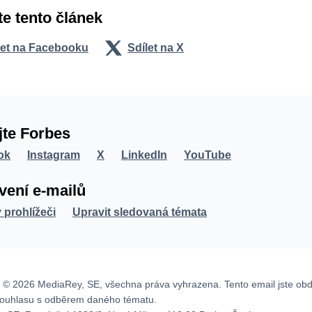
te tento článek
let na Facebooku
Sdílet na X
jte Forbes
ok
Instagram
X
LinkedIn
YouTube
vení e-mailů
v prohlížeči
Upravit sledovaná témata
 © 2026 MediaRey, SE, všechna práva vyhrazena. Tento email jste obd
souhlasu s odběrem daného tématu.