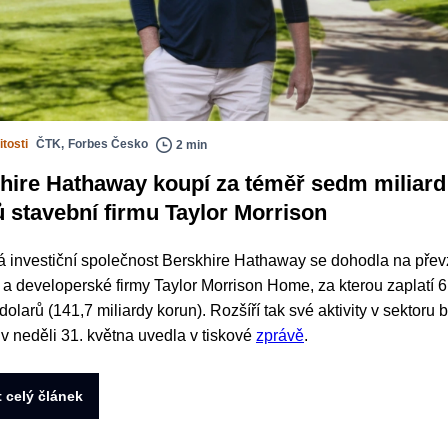
tosti
ČTK
,
Forbes Česko
2 min
hire Hathaway koupí za téměř sedm miliard
ů stavební firmu Taylor Morrison
 investiční společnost Berskhire Hathaway se dohodla na přev
 a developerské firmy Taylor Morrison Home, za kterou zaplatí 6
dolarů (141,7 miliardy korun). Rozšíří tak své aktivity v sektoru 
 v neděli 31. května uvedla v tiskové
zprávě
.
t celý článek