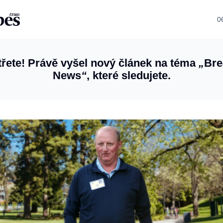
0
řete! Právě vyšel nový článek na téma
„
Bre
News
“
, které sledujete.