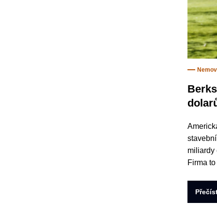
Nemovi
Berks
dolar
Americká
stavební
miliardy 
Firma to
Přečís