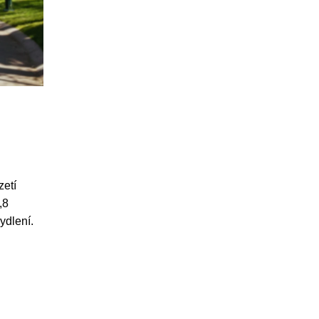
zetí
,8
bydlení.