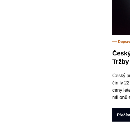
Dopra
Český
Tržby
Český pr
činily 2
ceny lete
milionů 
Přečís