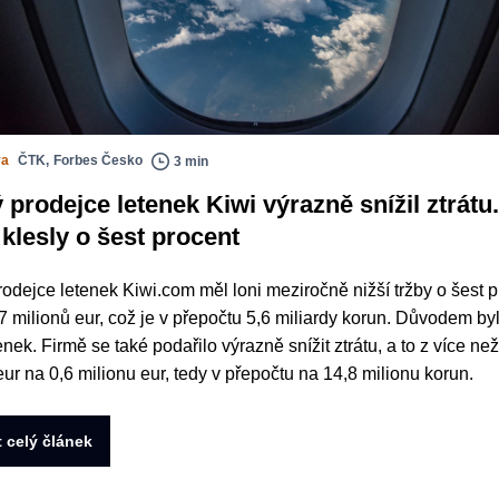
va
ČTK
,
Forbes Česko
3 min
 prodejce letenek Kiwi výrazně snížil ztrátu.
 klesly o šest procent
odejce letenek Kiwi.com měl loni meziročně nižší tržby o šest p
27 milionů eur, což je v přepočtu 5,6 miliardy korun. Důvodem byl
nek. Firmě se také podařilo výrazně snížit ztrátu, a to z více než
eur na 0,6 milionu eur, tedy v přepočtu na 14,8 milionu korun.
t celý článek