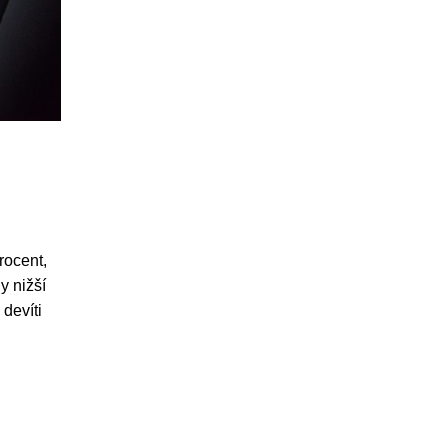
rocent,
y nižší
 devíti