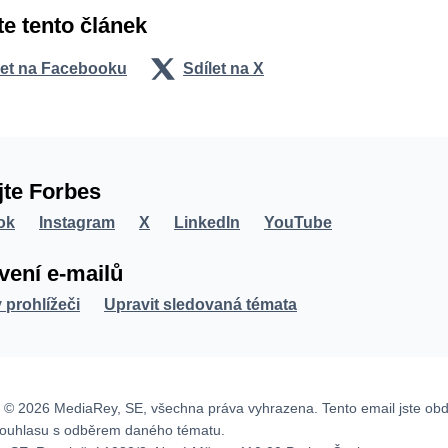
te tento článek
let na Facebooku
Sdílet na X
jte Forbes
ok
Instagram
X
LinkedIn
YouTube
vení e-mailů
v prohlížeči
Upravit sledovaná témata
 © 2026 MediaRey, SE, všechna práva vyhrazena. Tento email jste obd
souhlasu s odběrem daného tématu.