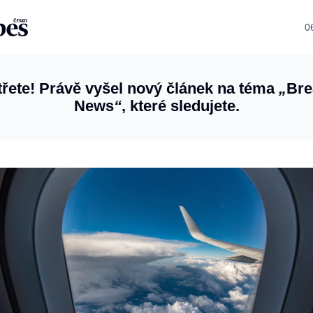
0
řete! Právě vyšel nový článek na téma
„
Bre
News
“
, které sledujete.