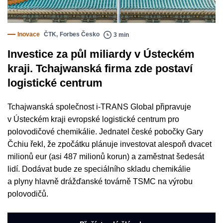
Inovace
ČTK
,
Forbes Česko
3 min
Investice za půl miliardy v Ústeckém
kraji. Tchajwanská firma zde postaví
logistické centrum
Tchajwanská společnost i-TRANS Global připravuje
v Ústeckém kraji evropské logistické centrum pro
polovodičové chemikálie. Jednatel české pobočky Gary
Čchiu řekl, že zpočátku plánuje investovat alespoň dvacet
milionů eur (asi 487 milionů korun) a zaměstnat šedesát
lidí. Dodávat bude ze speciálního skladu chemikálie
a plyny hlavně drážďanské továrně TSMC na výrobu
polovodičů.