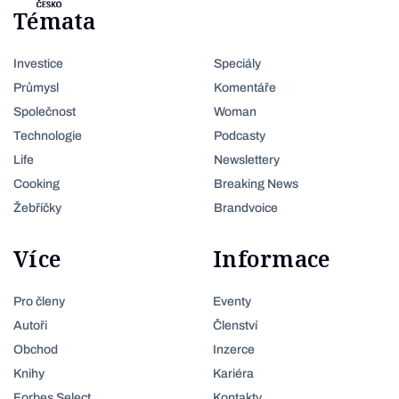
Témata
Investice
Speciály
Průmysl
Komentáře
Společnost
Woman
Technologie
Podcasty
Life
Newslettery
Cooking
Breaking News
Žebříčky
Brandvoice
Více
Informace
Pro členy
Eventy
Autoři
Členství
Obchod
Inzerce
Knihy
Kariéra
Forbes Select
Kontakty