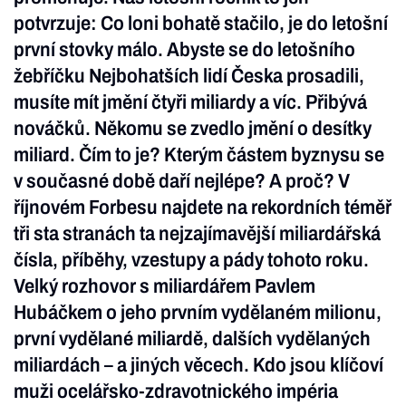
potvrzuje: Co loni bohatě stačilo, je do letošní
první stovky málo. Abyste se do letošního
žebříčku Nejbohatších lidí Česka prosadili,
musíte mít jmění čtyři miliardy a víc. Přibývá
nováčků. Někomu se zvedlo jmění o desítky
miliard. Čím to je? Kterým částem byznysu se
v současné době daří nejlépe? A proč? V
říjnovém Forbesu najdete na rekordních téměř
tři sta stranách ta nejzajímavější miliardářská
čísla, příběhy, vzestupy a pády tohoto roku.
Velký rozhovor s miliardářem Pavlem
Hubáčkem o jeho prvním vydělaném milionu,
první vydělané miliardě, dalších vydělaných
miliardách – a jiných věcech. Kdo jsou klíčoví
muži ocelářsko-zdravotnického impéria