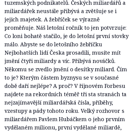
tuzemských podnikatelů. Českých miliardářů a
miliardářek neustále přibývá a zvětšuje se i
jejich majetek. A žebříček se výrazně
proměňuje. Náš letošní ročník to jen potvrzuje:
Co loni bohatě stačilo, je do letošní první stovky
málo. Abyste se do letošního žebříčku
Nejbohatších lidí Česka prosadili, musíte mít
jmění čtyři miliardy a víc. Přibývá nováčků.
Někomu se zvedlo jmění o desítky miliard. Čím
to je? Kterým částem byznysu se v současné
době daří nejlépe? A proč? V říjnovém Forbesu
najdete na rekordních téměř tři sta stranách ta
nejzajímavější miliardářská čísla, příběhy,
vzestupy a pády tohoto roku. Velký rozhovor s
miliardářem Pavlem Hubáčkem o jeho prvním
vydělaném milionu, první vydělané miliardě,