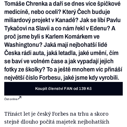
Tomáše Chrenka a daří se dnes více špičkové
medicíně, nebo oceli? Který Čech buduje
miliardový projekt v Kanadě? Jak se líbí Pavlu
Tykačovi na Slavii a co nám řekl v Edenu? A
proč jsme byli s Karlem Komárkem ve
Washingtonu? Jaká mají nejbohatší lidé
Česka rádi auta, jaká letadla, jaké umění, čím
se baví ve volném čase a jak vypadají jejich
fotky ze školky? To a ještě mnohem víc přináší
největší číslo Forbesu, jaké jsme kdy vyrobili.
Koupit členství FAN od 139 Kč
Číst online
Třináct let je český Forbes na trhu a skoro
stejně dlouho počítá majetek nejbohatších