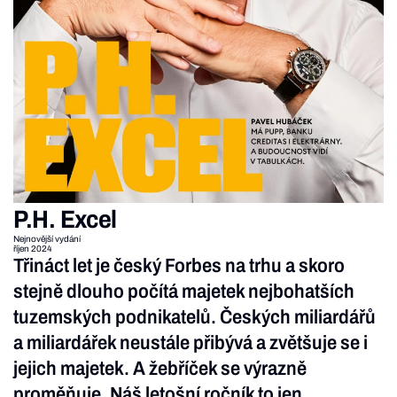
P.H. Excel
Nejnovější vydání
říjen 2024
Třináct let je český Forbes na trhu a skoro
stejně dlouho počítá majetek nejbohatších
tuzemských podnikatelů. Českých miliardářů
a miliardářek neustále přibývá a zvětšuje se i
jejich majetek. A žebříček se výrazně
proměňuje. Náš letošní ročník to jen