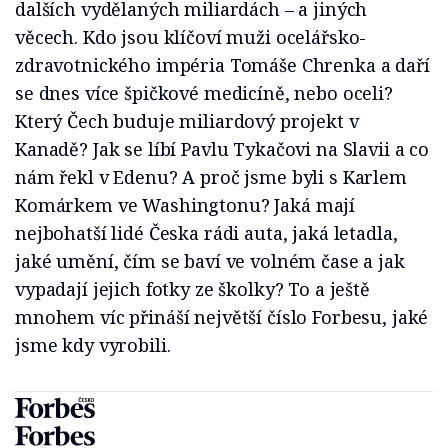
dalších vydělaných miliardách – a jiných
věcech. Kdo jsou klíčoví muži ocelářsko-
zdravotnického impéria Tomáše Chrenka a daří
se dnes více špičkové medicíně, nebo oceli?
Který Čech buduje miliardový projekt v
Kanadě? Jak se líbí Pavlu Tykačovi na Slavii a co
nám řekl v Edenu? A proč jsme byli s Karlem
Komárkem ve Washingtonu? Jaká mají
nejbohatší lidé Česka rádi auta, jaká letadla,
jaké umění, čím se baví ve volném čase a jak
vypadají jejich fotky ze školky? To a ještě
mnohem víc přináší největší číslo Forbesu, jaké
jsme kdy vyrobili.