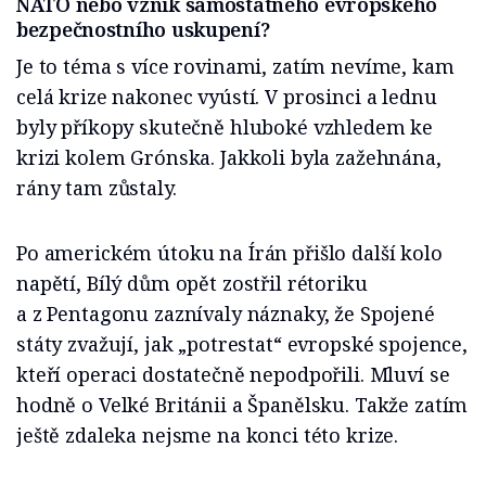
NATO nebo vznik samostatného evropského
bezpečnostního uskupení?
Je to téma s více rovinami, zatím nevíme, kam
celá krize nakonec vyústí. V prosinci a lednu
byly příkopy skutečně hluboké vzhledem ke
krizi kolem Grónska. Jakkoli byla zažehnána,
rány tam zůstaly.
Po americkém útoku na Írán přišlo další kolo
napětí, Bílý dům opět zostřil rétoriku
a z Pentagonu zaznívaly náznaky, že Spojené
státy zvažují, jak „potrestat“ evropské spojence,
kteří operaci dostatečně nepodpořili. Mluví se
hodně o Velké Británii a Španělsku. Takže zatím
ještě zdaleka nejsme na konci této krize.