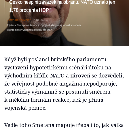
HDP
BREAKING NEWS
ČTK
5 min
Týden v Trumpově Americe: Spojené státy mají jednat
s Íránem. Trump chce výhodnou dohodu pro USA
Když byli poslanci britského parlamentu
vystaveni hypotetickému scénáři útoku na
východním křídle NATO a zároveň se dozvěděli,
že veřejnost podobné angažmá nepodporuje,
statisticky významně se posunuli směrem
k měkčím formám reakce, než je přímá
vojenská pomoc.
Vedle toho Smetana mapuje třeba i to, jak válka