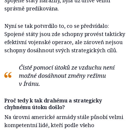
Spojené státy narazily, byla už dříve velmi
správně predikována.
Nyní se tak potvrdilo to, co se předvídalo:
Spojené státy jsou zde schopny provést takticky
efektivní vojenské operace, ale zároveň nejsou
schopny dosáhnout svých strategických cílů.
Čistě pomocí útoků ze vzduchu není
možné dosáhnout změny režimu
v Íránu.
Proč tedy k tak drahému a strategicky
chybnému útoku došlo?
Na úrovni americké armády stále působí velmi
kompetentní lidé, kteří podle všeho