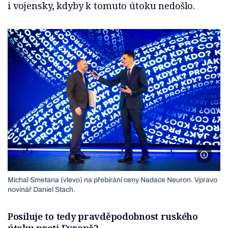
i vojensky, kdyby k tomuto útoku nedošlo.
Foto N
Michal Smetana (vlevo) na přebírání ceny Nadace Neuron. Vpravo
novinář Daniel Stach.
Posiluje to tedy pravděpodobnost ruského
útoku proti Evropě?