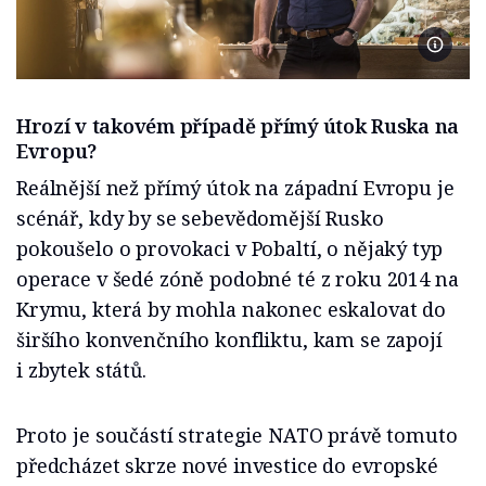
Foto Vl
Hrozí v takovém případě přímý útok Ruska na
Evropu?
Reálnější než přímý útok na západní Evropu je
scénář, kdy by se sebevědomější Rusko
pokoušelo o provokaci v Pobaltí, o nějaký typ
operace v šedé zóně podobné té z roku 2014 na
Krymu, která by mohla nakonec eskalovat do
širšího konvenčního konfliktu, kam se zapojí
i zbytek států.
Proto je součástí strategie NATO právě tomuto
předcházet skrze nové investice do evropské