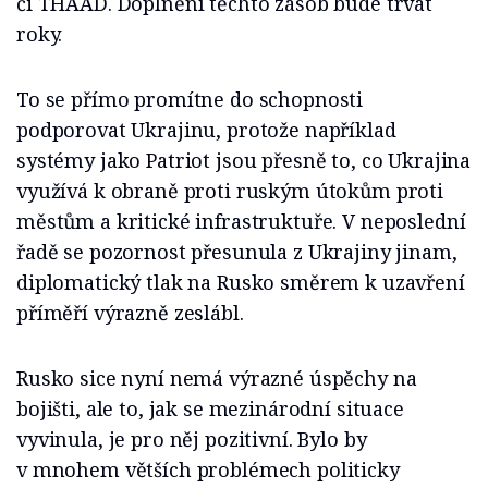
či THAAD. Doplnění těchto zásob bude trvat
roky.
To se přímo promítne do schopnosti
podporovat Ukrajinu, protože například
systémy jako Patriot jsou přesně to, co Ukrajina
využívá k obraně proti ruským útokům proti
městům a kritické infrastruktuře. V neposlední
řadě se pozornost přesunula z Ukrajiny jinam,
diplomatický tlak na Rusko směrem k uzavření
příměří výrazně zeslábl.
Rusko sice nyní nemá výrazné úspěchy na
bojišti, ale to, jak se mezinárodní situace
vyvinula, je pro něj pozitivní. Bylo by
v mnohem větších problémech politicky