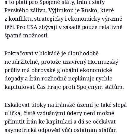
a to platí pro Spojené státy, Írán i státy
Perského zálivu. Výjimkou je Rusko, které
z konfliktu strategicky i ekonomicky výrazně
těží. Pro USA zbývají v zásadě pouze relativně
špatné možnosti.
Pokračovat v blokádě je dlouhodobě
neudržitelné, protože uzavřený Hormuzský
průliv má obrovské globální ekonomické
dopady a Írán rozhodně neplánuje rychle
kapitulovat. Čas hraje proti Spojeným státům.
Eskalovat útoky na íránské území je také slepá
ulička, čistě vzdušnými údery není možné
přinutit Írán ke kapitulaci a dá se očekávat
asymetrická odpověď vůči ostatním státům