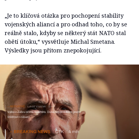
„Je to klíčová otázka pro pochopení stability
vojenských aliancí a pro odhad toho, co by se
reálně stalo, kdyby se některý stát NATO stal
obětí útoku,“ vysvětluje Michal Smetana.
Výsledky jsou přitom znepokojující.
REPORTÁŽ
Lukáš Vojáček
8 min
Válka v Zálivu očima reportéra. Dubaj bojuje o dobré jméno
štědrostí i zákazy
BREAKING NEWS
ČTK
4 min
Česko nesplní závazek na obranu. NATO uznalo jen 1,78 procenta