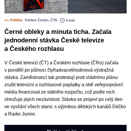
Politika
Forbes Česko
,
ČTK
4 min
Černé obleky a minuta ticha. Začala
jednodenní stávka České televize
a Českého rozhlasu
V České televizi (ČT) a Českém rozhlase (ČRo) začala
v pondělí po půlnoci čtyřiadvacetihodinová výstražná
stávka. Zaměstnanci tak protestují proti vládnímu plánu
zrušit televizní a rozhlasové poplatky a obě veřejnoprávní
média financovat ze státního rozpočtu, což podle nich
ohrožuje jejich nezávislost. Stávka se projeví po celý den
ve vysílání všech stanic s výjimkou dětských kanálů Déčko
a Radio Junior.