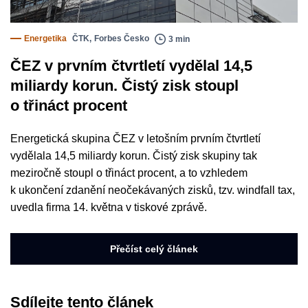
Energetika
ČTK
,
Forbes Česko
3 min
ČEZ v prvním čtvrtletí vydělal 14,5
miliardy korun. Čistý zisk stoupl
o třináct procent
Energetická skupina ČEZ v letošním prvním čtvrtletí
vydělala 14,5 miliardy korun. Čistý zisk skupiny tak
meziročně stoupl o třináct procent, a to vzhledem
k ukončení zdanění neočekávaných zisků, tzv. windfall tax,
uvedla firma 14. května v tiskové zprávě.
Přečíst celý článek
Sdílejte tento článek