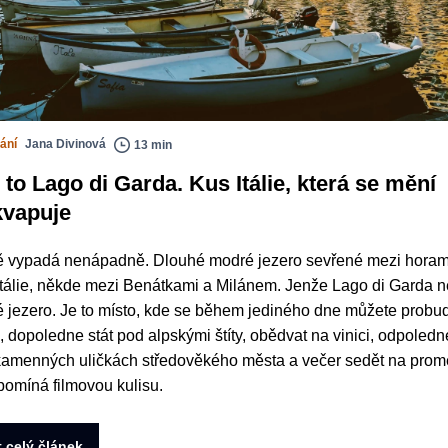
ání
Jana Divinová
13 min
to Lago di Garda. Kus Itálie, která se mění
kvapuje
 vypadá nenápadně. Dlouhé modré jezero sevřené mezi horam
Itálie, někde mezi Benátkami a Milánem. Jenže Lago di Garda n
 jezero. Je to místo, kde se během jediného dne můžete probud
 dopoledne stát pod alpskými štíty, obědvat na vinici, odpoledn
v kamenných uličkách středověkého města a večer sedět na pro
ipomíná filmovou kulisu.
t celý článek