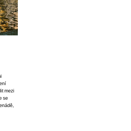
i
ení
it mezi
e se
menádě,