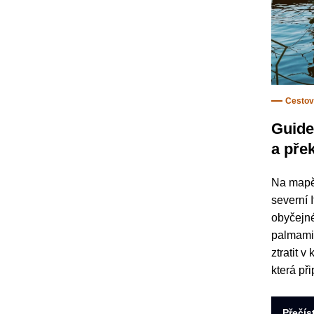
Cestov
Guide 
a pře
Na mapě
severní 
obyčejné
palmami,
ztratit 
která př
Přečís