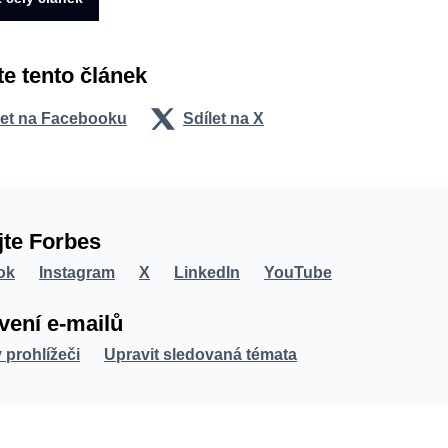
te tento článek
let na Facebooku
Sdílet na X
jte Forbes
ok
Instagram
X
LinkedIn
YouTube
vení e-mailů
v prohlížeči
Upravit sledovaná témata