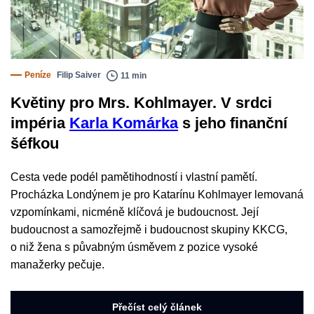
Peníze
Filip Saiver
11 min
Květiny pro Mrs. Kohlmayer. V srdci
impéria
Karla Komárka
s jeho finanční
šéfkou
Cesta vede podél pamětihodností i vlastní pamětí.
Procházka Londýnem je pro Katarínu Kohlmayer lemovaná
vzpomínkami, nicméně klíčová je budoucnost. Její
budoucnost a samozřejmě i budoucnost skupiny KKCG,
o niž žena s půvabným úsměvem z pozice vysoké
manažerky pečuje.
Přečíst celý článek