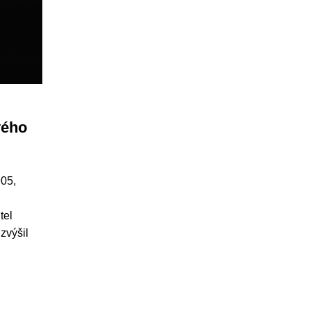
vého
905,
tel
 zvýšil