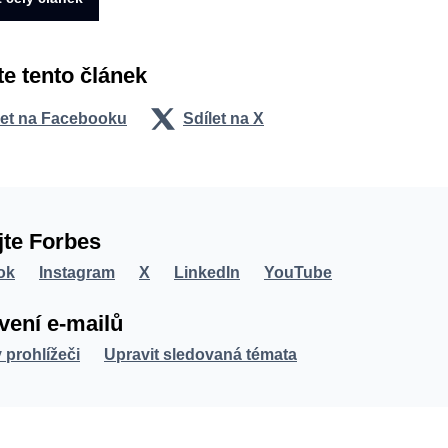
te tento článek
let na Facebooku
Sdílet na X
jte Forbes
ok
Instagram
X
LinkedIn
YouTube
vení e-mailů
v prohlížeči
Upravit sledovaná témata