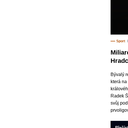
Sport
Milia
Hradc
Bývalý r
která na
královéh
Radek Š
svůj pod
prvoligo
Přečís