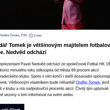
Forbes Česko
,
ČTK
2 min
rdář Tomek je většinovým majitelem fotbalo
e. Nedvěd odchází
eprezentant Pavel Nedvěd odchází ze společnosti Fotbal HK 1
 konci minulého roku odkoupila od města 89 procent akcií
radeckého klubu. Spolu s ním končí i další dosavadní spolumaji
enk. Většinovým vlastníkem bude miliardář
Ondřej Tomek
, jenž
íl v klubu a má nadpoloviční procento akcií. Čtvrtý tým uplynulé
vé sezony o tom informoval na svém webu.
t celý článek