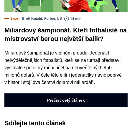
Sport
Brett Knight
,
Forbes US
14 min
Miliardový šampionát. Kteří fotbalisté na
mistrovství berou největší balík?
Miliardový šampionát je v plném proudu. Jedenáct
nejvýdělečnějších fotbalistů, kteří se na turnaji představí,
vystavilo společný roční účet na neuvěřitelných 950
milionů dolarů. V čele této elitní jedenáctky navíc poprvé
v historii stojí dva čerství dolaroví miliardáři.
Přečíst celý článek
Sdílejte tento článek