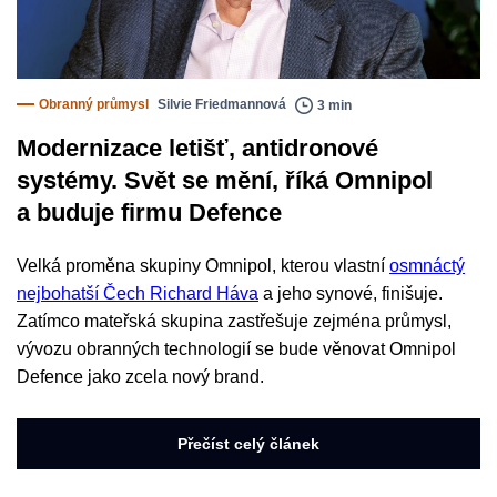
Obranný průmysl
Silvie Friedmannová
3 min
Modernizace letišť, antidronové
systémy. Svět se mění, říká Omnipol
a buduje firmu Defence
Velká proměna skupiny Omnipol, kterou vlastní
osmnáctý
nejbohatší Čech Richard Háva
a jeho synové, finišuje.
Zatímco mateřská skupina zastřešuje zejména průmysl,
vývozu obranných technologií se bude věnovat Omnipol
Defence jako zcela nový brand.
Přečíst celý článek