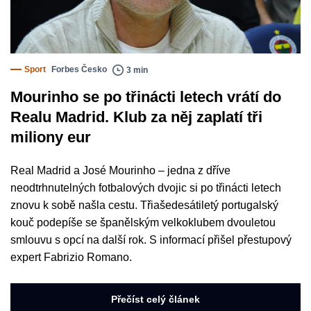
Sport
Forbes Česko
3 min
Mourinho se po třinácti letech vrátí do
Realu Madrid. Klub za něj zaplatí tři
miliony eur
Real Madrid a José Mourinho – jedna z dříve
neodtrhnutelných fotbalových dvojic si po třinácti letech
znovu k sobě našla cestu. Třiašedesátiletý portugalský
kouč podepíše se španělským velkoklubem dvouletou
smlouvu s opcí na další rok. S informací přišel přestupový
expert Fabrizio Romano.
Přečíst celý článek