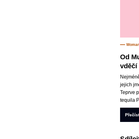
Woma
Od Mu
vděčí
Nejméně 
jejich j
Teprve p
tequila 
Přečís
Sdílej