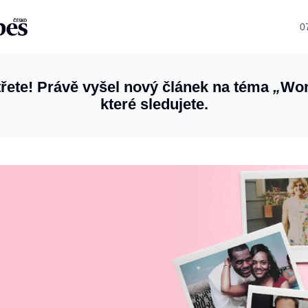
0
řete! Právě vyšel nový článek na téma
„
Wo
které sledujete.