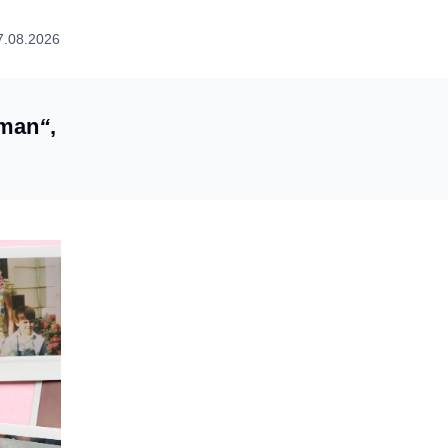
7.08.2026
man
“
,