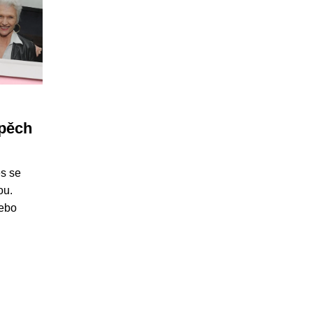
spěch
es se
ou.
nebo