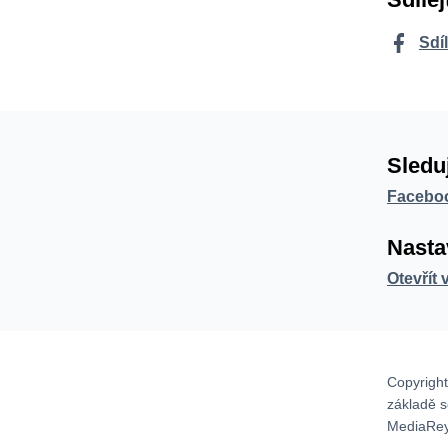
Sdí
Sledu
Facebo
Nasta
Otevřít 
Copyright
základě 
MediaRey