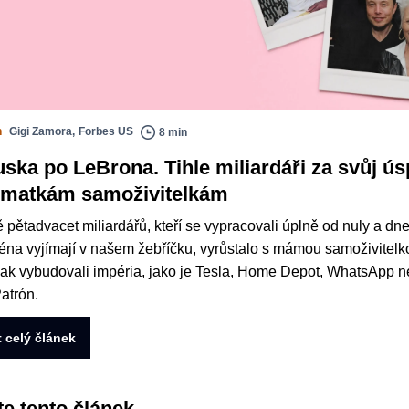
n
Gigi Zamora
,
Forbes US
8 min
ska po LeBrona. Tihle miliardáři za svůj ú
 matkám samoživitelkám
pětadvacet miliardářů, kteří se vypracovali úplně od nuly a dn
ména vyjímají v našem žebříčku, vyrůstalo s mámou samoživitelk
ak vybudovali impéria, jako je Tesla, Home Depot, WhatsApp 
Patrón.
t celý článek
te tento článek