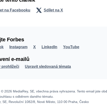
let na Facebooku
Sdílet na X
jte Forbes
ok
Instagram
X
LinkedIn
YouTube
vení e-mailů
v prohlížeči
Upravit sledovaná témata
 © 2026 MediaRey, SE, všechna práva vyhrazena. Tento email jste obd
souhlasu s odběrem daného tématu.
, SE, Revoluční 1082/8, Nové Město, 110 00 Praha, Česko