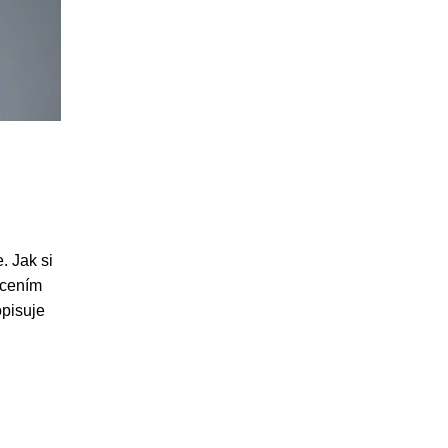
. Jak si
acením
opisuje