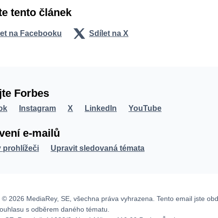
te tento článek
let na Facebooku
Sdílet na X
jte Forbes
ok
Instagram
X
LinkedIn
YouTube
vení e-mailů
v prohlížeči
Upravit sledovaná témata
 © 2026 MediaRey, SE, všechna práva vyhrazena. Tento email jste obd
souhlasu s odběrem daného tématu.