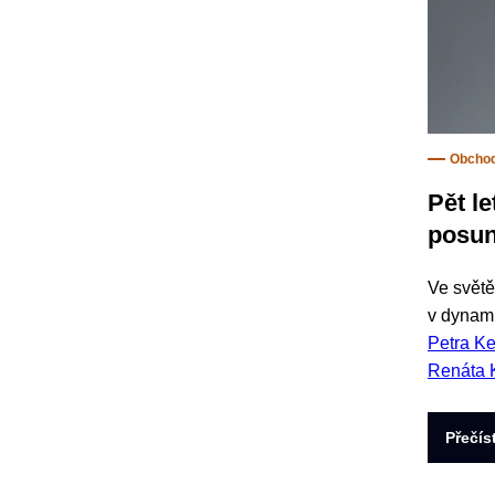
Obcho
Pět l
posu
Ve světě
v dynam
Petra Ke
Renáta 
Přečís