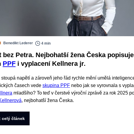
d
Benedikt Lederer
4 min
et bez Petra. Nejbohatší žena Česka popisuje
n
PPF
i vyplacení Kellnera jr.
 stoupá napětí a zároveň jeho řád rychle mění umělá inteligence
ických časech vede
skupina PPF
nebo jak se vyrovnala s vypl
llnera
mladšího? To teď v čerstvé výroční zprávě za rok 2025 p
Kellnerová
, nejbohatší žena Česka.
t celý článek