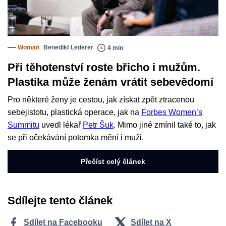
Woman
Benedikt Lederer
4 min
Při těhotenství roste břicho i mužům.
Plastika může ženám vrátit sebevědomí
Pro některé ženy je cestou, jak získat zpět ztracenou
sebejistotu, plastická operace, jak na
Forbes Women’s
Summitu
uvedl lékař
Petr Šuk
. Mimo jiné zmínil také to, jak
se při očekávání potomka mění i muži.
Přečíst celý článek
Sdílejte tento článek
Sdílet na Facebooku
Sdílet na X