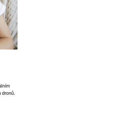
álním
h dronů.