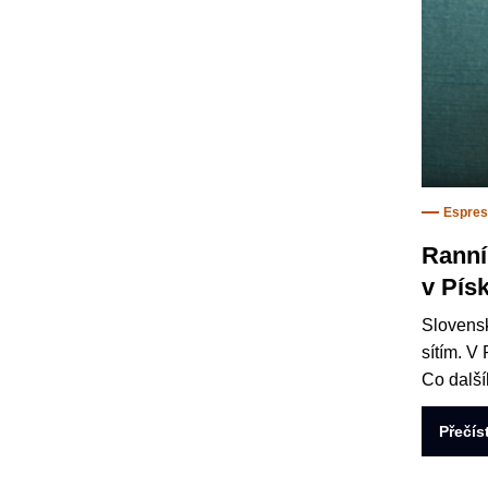
Espre
Ranní
v Pís
Slovensk
sítím. V
Co další
Přečís