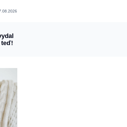
7.08.2026
vydal
 teď!