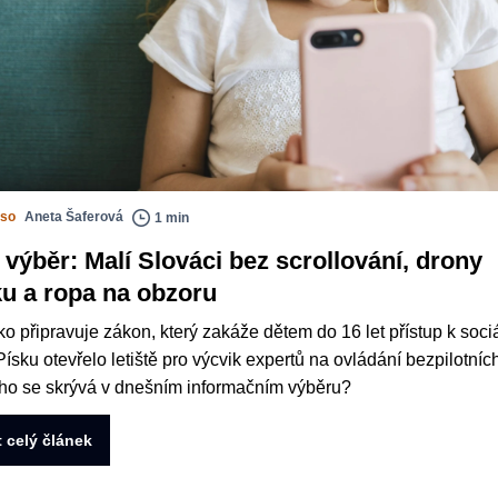
sso
Aneta Šaferová
1 min
 výběr: Malí Slováci bez scrollování, drony
ku a ropa na obzoru
o připravuje zákon, který zakáže dětem do 16 let přístup k soci
 Písku otevřelo letiště pro výcvik expertů na ovládání bezpilotníc
ho se skrývá v dnešním informačním výběru?
t celý článek