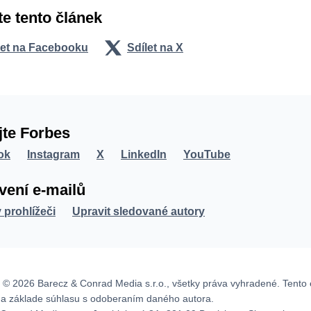
te tento článek
let na Facebooku
Sdílet na X
jte Forbes
ok
Instagram
X
LinkedIn
YouTube
vení e-mailů
v prohlížeči
Upravit sledované autory
 © 2026 Barecz & Conrad Media s.r.o., všetky práva vyhradené. Tento 
na základe súhlasu s odoberaním daného autora.