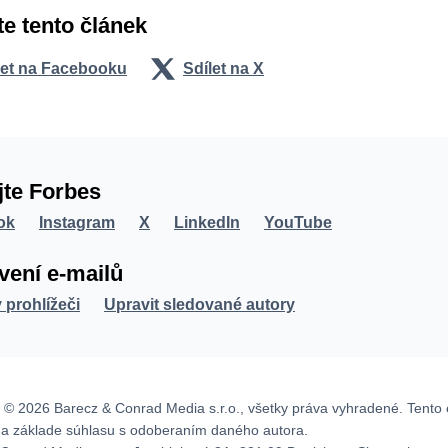
te tento článek
let na Facebooku
Sdílet na X
jte Forbes
ok
Instagram
X
LinkedIn
YouTube
vení e-mailů
v prohlížeči
Upravit sledované autory
 © 2026 Barecz & Conrad Media s.r.o., všetky práva vyhradené. Tento 
na základe súhlasu s odoberaním daného autora.