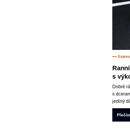
Espre
Ranní
s výk
Dobré rá
s dceram
jediný d
Přečís