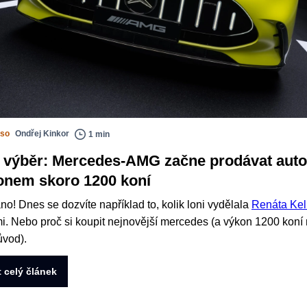
sso
Ondřej Kinkor
1 min
 výběr: Mercedes-AMG začne prodávat auto
onem skoro 1200 koní
no! Dnes se dozvíte například to, kolik loni vydělala
Renáta Kel
i. Nebo proč si koupit nejnovější mercedes (a výkon 1200 koní 
ůvod).
t celý článek