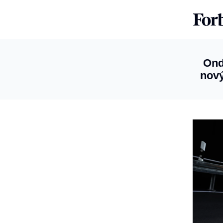
Ond
nový