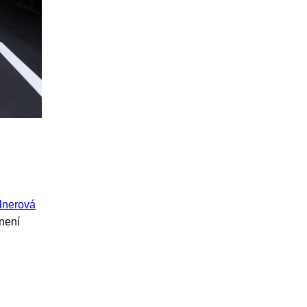
lnerová
není