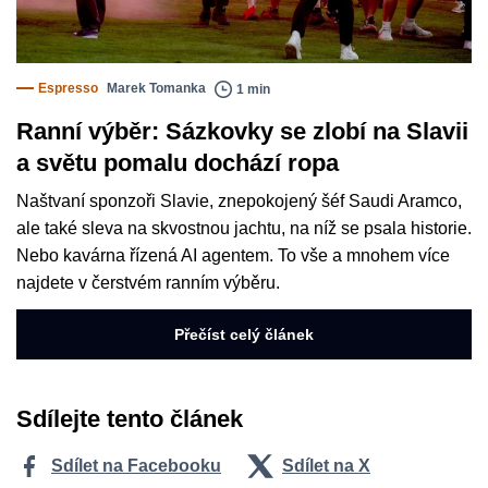
Espresso
Marek Tomanka
1 min
Ranní výběr: Sázkovky se zlobí na Slavii
a světu pomalu dochází ropa
Naštvaní sponzoři Slavie, znepokojený šéf Saudi Aramco,
ale také sleva na skvostnou jachtu, na níž se psala historie.
Nebo kavárna řízená AI agentem. To vše a mnohem více
najdete v čerstvém ranním výběru.
Přečíst celý článek
Sdílejte tento článek
Sdílet na Facebooku
Sdílet na X