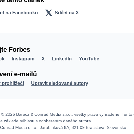
let na Facebooku
Sdílet na X
jte Forbes
ok
Instagram
X
LinkedIn
YouTube
vení e-mailů
v prohlížeči
Upravit sledované autory
 © 2026 Barecz & Conrad Media s.r.o., všetky práva vyhradené. Tento 
na základe súhlasu s odoberaním daného autora.
Conrad Media s.r.o., Jarabinková 8A, 821 09 Bratislava, Slovensko