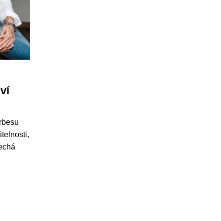
ví
orbesu
telnosti,
nechá