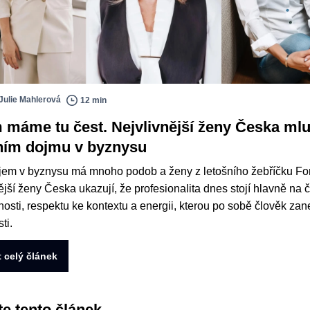
Julie Mahlerová
12 min
 máme tu čest. Nejvlivnější ženy Česka mlu
ním dojmu v byznysu
jem v byznysu má mnoho podob a ženy z letošního žebříčku F
ější ženy Česka ukazují, že profesionalita dnes stojí hlavně na či
nosti, respektu ke kontextu a energii, kterou po sobě člověk za
ti.
t celý článek
te tento článek