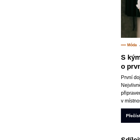
Móda
S kým
o prv
První do
Nejvlivn
připrave
v místnos
Přečís
Sdílej