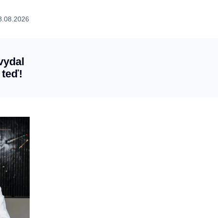
8.08.2026
vydal
 teď!