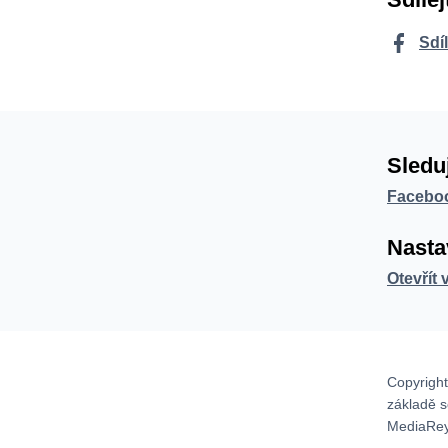
Sdí
Sledu
Facebo
Nasta
Otevřít 
Copyright
základě 
MediaRey