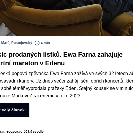
Matěj Pustějovský
4 min
isíc prodaných lístků. Ewa Farna zahajuje
rtní maraton v Edenu
eská popová zpěvačka Ewa Farna zažívá ve svých 32 letech ab
osavadní kariéry. Už dnes večer zahájí sérii obřích koncertů, kte
po sobě téměř vyprodala pražský Eden. Stejný kousek se v minulo
pouze Markovi Ztracenému v roce 2023.
t celý článek
te tento článek