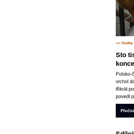
Hudba
Sto t
konce
Polsko-č
vrchol d
třikrát 
povedl 
Přečís
Sdílej