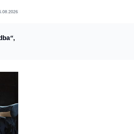
6.08.2026
dba
“
,