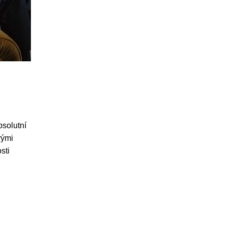
solutní
rými
sti