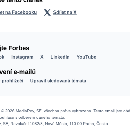
let na Facebooku
Sdílet na X
jte Forbes
ok
Instagram
X
LinkedIn
YouTube
vení e-mailů
v prohlížeči
Upravit sledovaná témata
 © 2026 MediaRey, SE, všechna práva vyhrazena. Tento email jste obd
souhlasu s odběrem daného tématu.
, SE, Revoluční 1082/8, Nové Město, 110 00 Praha, Česko