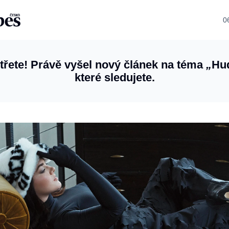
0
třete! Právě vyšel nový článek na téma
„
Hu
které sledujete.