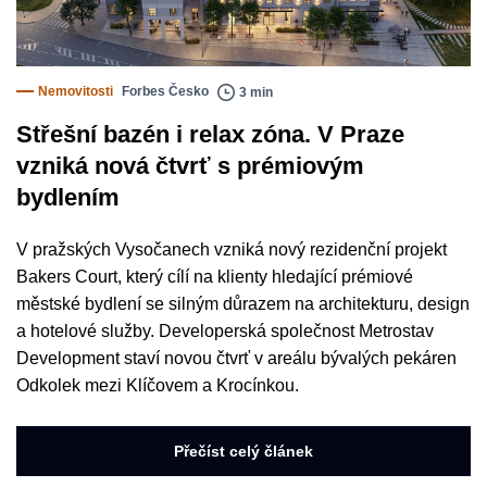
Nemovitosti
Forbes Česko
3 min
Střešní bazén i relax zóna. V Praze
vzniká nová čtvrť s prémiovým
bydlením
V pražských Vysočanech vzniká nový rezidenční projekt
Bakers Court, který cílí na klienty hledající prémiové
městské bydlení se silným důrazem na architekturu, design
a hotelové služby. Developerská společnost Metrostav
Development staví novou čtvrť v areálu bývalých pekáren
Odkolek mezi Klíčovem a Krocínkou.
Přečíst celý článek