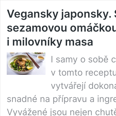
Vegansky japonsky. 
sezamovou omáčkou,
i milovníky masa
I samy o sobě c
v tomto receptu
vytvářejí dokona
snadné na přípravu a ingr
Vyvážené jsou nejen chutě,