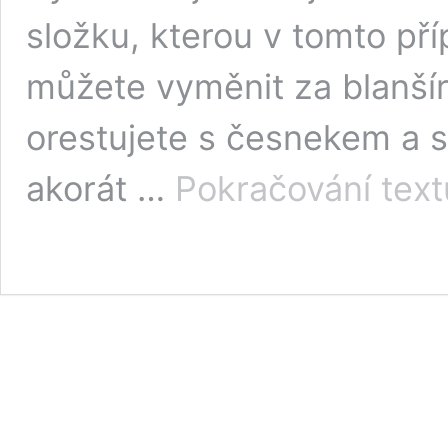
složku, kterou v tomto př
můžete vyměnit za blanšír
orestujete s česnekem a 
akorát …
Pokračování text