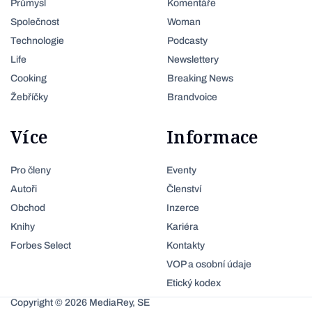
Průmysl
Komentáře
Společnost
Woman
Technologie
Podcasty
Life
Newslettery
Cooking
Breaking News
Žebříčky
Brandvoice
Více
Informace
Pro členy
Eventy
Autoři
Členství
Obchod
Inzerce
Knihy
Kariéra
Forbes Select
Kontakty
VOP a osobní údaje
Etický kodex
Copyright © 2026 MediaRey, SE