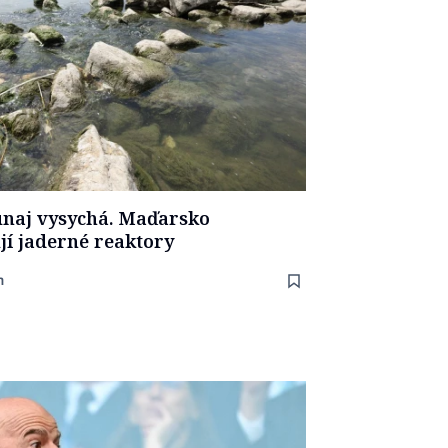
unaj vysychá. Maďarsko
í jaderné reaktory
n