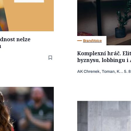
ědnost nelze
BrandVoice
u
Komplexní hráč. Eli
byznysu, lobbingu i 
AK Chrenek, Toman, Kotrba
5. 