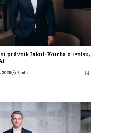
tní právník Jakub Kotrba o tenisu,
AI
8. 2026
6 min