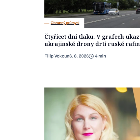
Obranný průmysl
Čtyřicet dní tlaku. V grafech uka
ukrajinské drony drtí ruské rafin
Filip Vokoun
6. 8. 2026
4 min