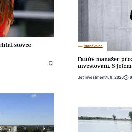
litní stovce
BrandVoice
Faitův manažer proz
investování. S Jetem
Jet Investment
4. 8. 2026
6