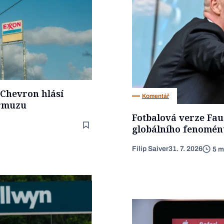
 Chevron hlásí
Komentář
ormuzu
Fotbalová verze Fau
globálního fenoménu
Filip Saiver
31. 7. 2026
5 m