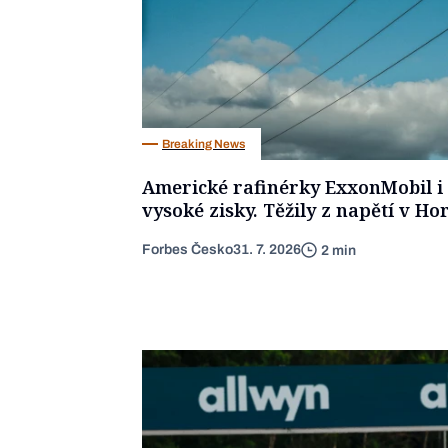
Breaking News
Americké rafinérky ExxonMobil i
vysoké zisky. Těžily z napětí v H
Forbes Česko
31. 7. 2026
2 min