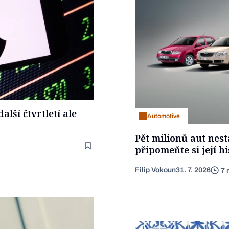
alší čtvrtletí ale
Automotive
Pět milionů aut nest
připomeňte si její hi
Filip Vokoun
31. 7. 2026
7 