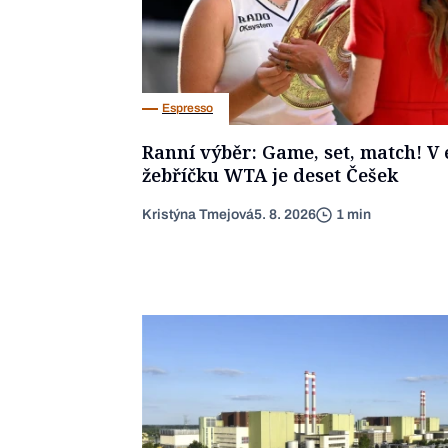
Espresso
Ranní výběr: Game, set, match! V e
žebříčku WTA je deset Češek
Kristýna Tmejová
5. 8. 2026
1 min