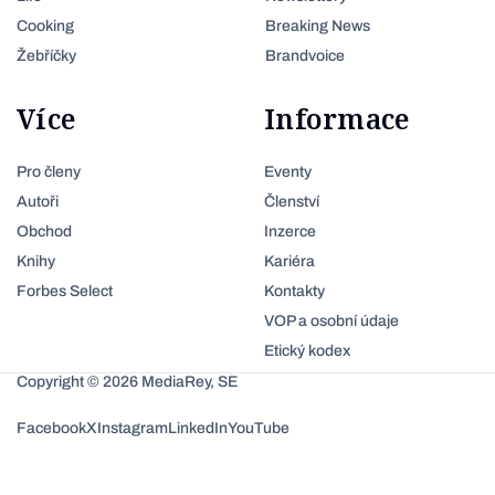
Cooking
Breaking News
Žebříčky
Brandvoice
Více
Informace
Pro členy
Eventy
Autoři
Členství
Obchod
Inzerce
Knihy
Kariéra
Forbes Select
Kontakty
VOP a osobní údaje
Etický kodex
Copyright © 2026 MediaRey, SE
Facebook
X
Instagram
LinkedIn
YouTube