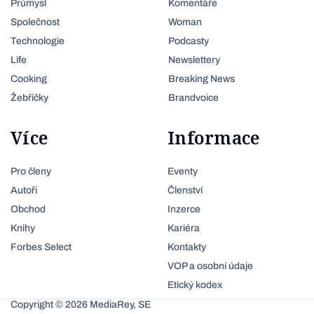
Průmysl
Komentáře
Společnost
Woman
Technologie
Podcasty
Life
Newslettery
Cooking
Breaking News
Žebříčky
Brandvoice
Více
Informace
Pro členy
Eventy
Autoři
Členství
Obchod
Inzerce
Knihy
Kariéra
Forbes Select
Kontakty
VOP a osobní údaje
Etický kodex
Copyright © 2026 MediaRey, SE