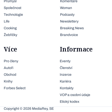
Průmysl
Komentáře
Společnost
Woman
Technologie
Podcasty
Life
Newslettery
Cooking
Breaking News
Žebříčky
Brandvoice
Více
Informace
Pro členy
Eventy
Autoři
Členství
Obchod
Inzerce
Knihy
Kariéra
Forbes Select
Kontakty
VOP a osobní údaje
Etický kodex
Copyright © 2026 MediaRey, SE