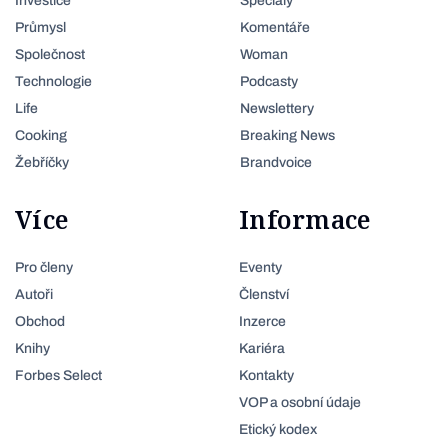
Investice
Speciály
Průmysl
Komentáře
Společnost
Woman
Technologie
Podcasty
Life
Newslettery
Cooking
Breaking News
Žebříčky
Brandvoice
Více
Informace
Pro členy
Eventy
Autoři
Členství
Obchod
Inzerce
Knihy
Kariéra
Forbes Select
Kontakty
VOP a osobní údaje
Etický kodex