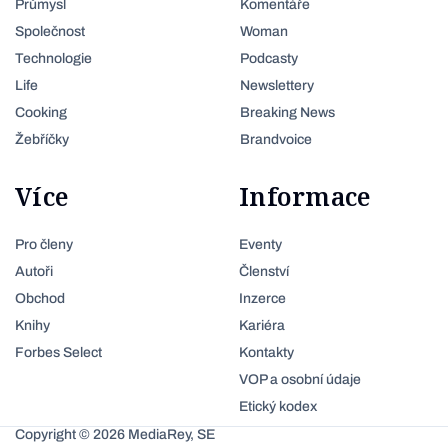
Průmysl
Komentáře
Společnost
Woman
Technologie
Podcasty
Life
Newslettery
Cooking
Breaking News
Žebříčky
Brandvoice
Více
Informace
Pro členy
Eventy
Autoři
Členství
Obchod
Inzerce
Knihy
Kariéra
Forbes Select
Kontakty
VOP a osobní údaje
Etický kodex
Copyright © 2026 MediaRey, SE