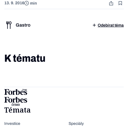
13. 9. 2016
min
Gastro
Odebírat téma
K tématu
Témata
Investice
Speciály