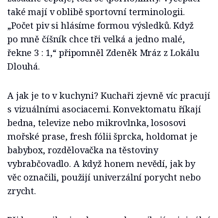
také mají v oblibě sportovní terminologii.
„Počet piv si hlásíme formou výsledků. Když
po mně číšník chce tři velká a jedno malé,
řekne 3 : 1,“ připomněl Zdeněk Mráz z Lokálu
Dlouhá.
A jak je to v kuchyni? Kuchaři zjevně víc pracují
s vizuálními asociacemi. Konvektomatu říkají
bedna, televize nebo mikrovlnka, lososovi
mořské prase, fresh fólii šprcka, holdomat je
babybox, rozdělovačka na těstoviny
vybrabčovadlo. A když honem nevědí, jak by
věc označili, použijí univerzální porycht nebo
zrycht.