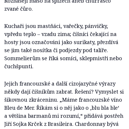
Roznášejí maso na špízech aneb churrasco
zvané čůro.
Kuchaři jsou mastňáci, vařečky, pánvičky,
vpředu teplo – vzadu zima; číšníci čekající na
hosty jsou označováni jako surikaty, přezdívá
se jim také nosítka či podjezdy pod talíře.
Sommelierům se říká somíci, sklepmistři nebo
čuchšpunti.
Jejich francouzské a další cizojazyčné výrazy
někdy dají číšníkům zabrat. Řešení? Vymyslet si
šikovnou zkráceninu. „Máme francouzské víno
Bleu de Mer. Říkám si o něj jako o ,blu bla ble‘
a většina barmanů mi rozumí,“ přidává postřeh
Jiří Sojka Krček z Brasileira. Chardonnay bývá