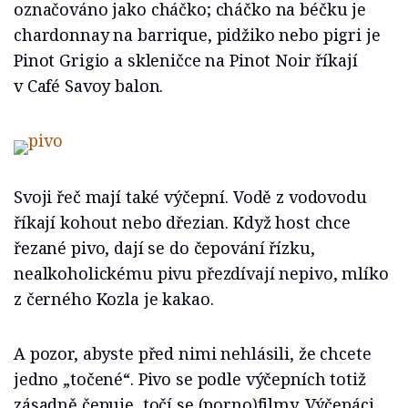
označováno jako cháčko; cháčko na béčku je
chardonnay na barrique, pidžiko nebo pigri je
Pinot Grigio a skleničce na Pinot Noir říkají
v Café Savoy balon.
Svoji řeč mají také výčepní. Vodě z vodovodu
říkají kohout nebo dřezian. Když host chce
řezané pivo, dají se do čepování řízku,
nealkoholickému pivu přezdívají nepivo, mlíko
z černého Kozla je kakao.
A pozor, abyste před nimi nehlásili, že chcete
jedno „točené“. Pivo se podle výčepních totiž
zásadně čepuje, točí se (porno)filmy. Výčepáci