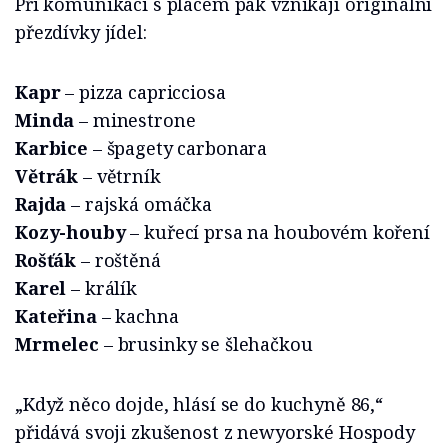
Při komunikaci s placem pak vznikají originální
přezdívky jídel:
Kapr
– pizza capricciosa
Minda
– minestrone
Karbice
– špagety carbonara
Větrák
– větrník
Rajda
– rajská omáčka
Kozy-houby
– kuřecí prsa na houbovém koření
Rošťák
– roštěná
Karel
– králík
Kateřina
– kachna
Mrmelec
– brusinky se šlehačkou
„Když něco dojde, hlásí se do kuchyně 86,“
přidává svoji zkušenost z newyorské Hospody