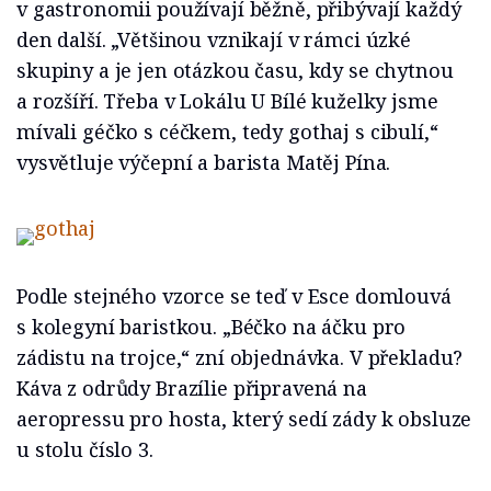
v gastronomii používají běžně, přibývají každý
den další. „Většinou vznikají v rámci úzké
skupiny a je jen otázkou času, kdy se chytnou
a rozšíří. Třeba v Lokálu U Bílé kuželky jsme
mívali géčko s céčkem, tedy gothaj s cibulí,“
vysvětluje výčepní a barista Matěj Pína.
Podle stejného vzorce se teď v Esce domlouvá
s kolegyní baristkou. „Béčko na áčku pro
zádistu na trojce,“ zní objednávka. V překladu?
Káva z odrůdy Brazílie připravená na
aeropressu pro hosta, který sedí zády k obsluze
u stolu číslo 3.