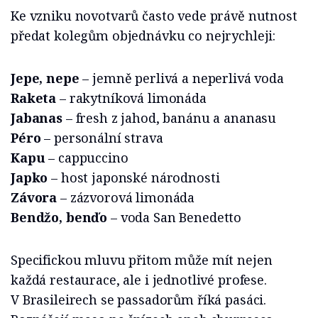
Ke vzniku novotvarů často vede právě nutnost
předat kolegům objednávku co nejrychleji:
Jepe, nepe
– jemně perlivá a neperlivá voda
Raketa
– rakytníková limonáda
Jabanas
– fresh z jahod, banánu a ananasu
Péro
– personální strava
Kapu
– cappuccino
Japko
– host japonské národnosti
Závora
– zázvorová limonáda
Bendžo, benďo
– voda San Benedetto
Specifickou mluvu přitom může mít nejen
každá restaurace, ale i jednotlivé profese.
V Brasileirech se passadorům říká pasáci.