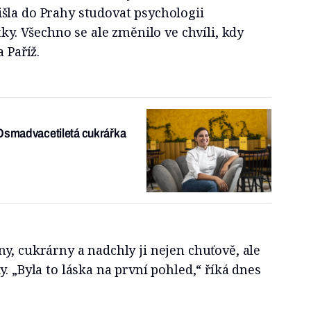
šla do Prahy studovat psychologii
tky. Všechno se ale změnilo ve chvíli, kdy
 Paříž.
 Osmadvacetiletá cukrářka
y, cukrárny a nadchly ji nejen chuťově, ale
. „Byla to láska na první pohled,“ říká dnes