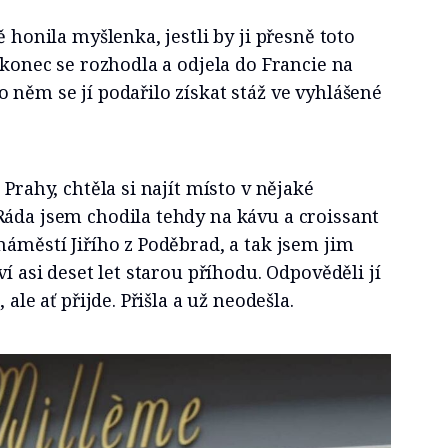
ě honila myšlenka, jestli by ji přesně toto
Nakonec se rozhodla a odjela do Francie na
 něm se jí podařilo získat stáž ve vyhlášené
 Prahy, chtěla si najít místo v nějaké
Ráda jsem chodila tehdy na kávu a croissant
náměstí Jiřího z Poděbrad, a tak jsem jim
ví asi deset let starou příhodu. Odpověděli jí
 ale ať přijde. Přišla a už neodešla.