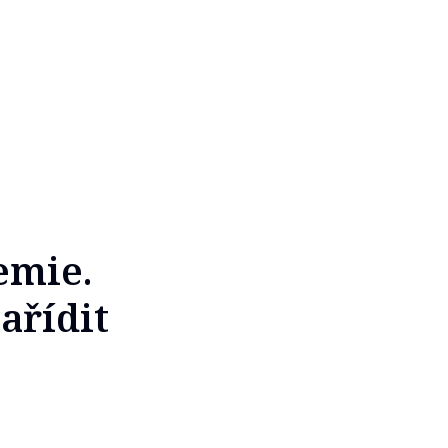
emie.
ařídit