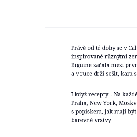
Právě od té doby se v Ca
inspirované různými ze
Biguine začala mezi prvn
a v ruce drží sešit, kam s
I když recepty… Na každé
Praha, New York, Moskv
s popiskem, jak mají být
barevné vrstvy.