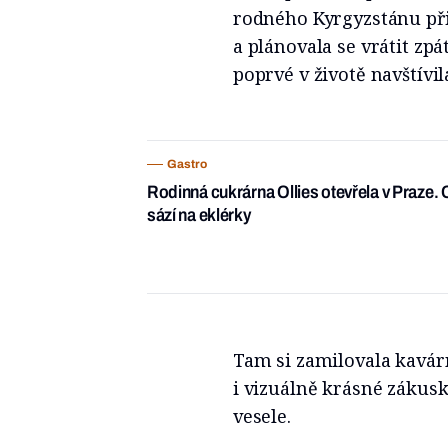
rodného Kyrgyzstánu při
a plánovala se vrátit zpá
poprvé v životě navštívila
Gastro
Rodinná cukrárna Ollies otevřela v Praze.
sází na eklérky
Tam si zamilovala kavárn
i vizuálně krásné zákusky
vesele.