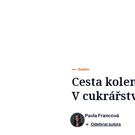
Gastro
Cesta kole
V cukrářst
Pavla Francová
Odebírat autora