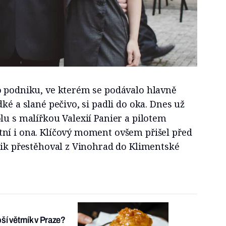
o podniku, ve kterém se podávalo hlavně
ké a slané pečivo, si padli do oka. Dnes už
lu s malířkou Valexií Panier a pilotem
ní i ona. Klíčový moment ovšem přišel před
nik přestěhoval z Vinohrad do Klimentské
pší větrník v Praze?