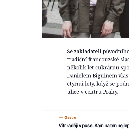
Se zakladateli původníh
tradiční francouzské slad
několik let cukrárnu spo
Danielem Biguinem vlast
čtyřmi lety, když se pod
ulice v centru Prahy.
Gastro
Vítr raději v puse. Kam na ten nejle