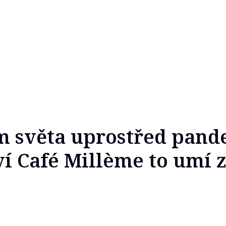
m světa uprostřed pand
ví Café Millème to umí z