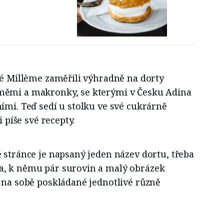
lé Millème zaměřili výhradně na dorty
měmi a makronky, se kterými v Česku Adina
ími. Teď sedí u stolku ve své cukrárně
i píše své recepty.
 stránce je napsaný jeden název dortu, třeba
a, k němu pár surovin a malý obrázek
 na sobě poskládané jednotlivé různě