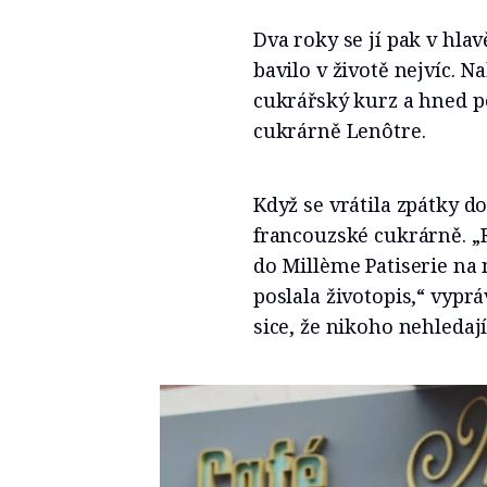
Dva roky se jí pak v hlav
bavilo v životě nejvíc. 
cukrářský kurz a hned po
cukrárně Lenôtre.
Když se vrátila zpátky do
francouzské cukrárně. „
do Millème Patiserie na 
poslala životopis,“ vyprá
sice, že nikoho nehledají,