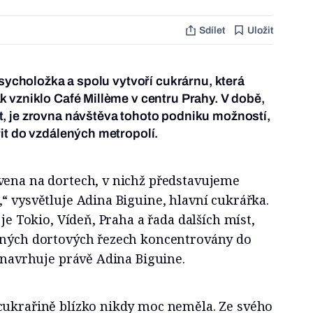
Sdílet
Uložit
psycholožka a spolu vytvoří cukrárnu, která
 vzniklo Café Millème v centru Prahy. V době,
, je zrovna návštěva tohoto podniku možností,
it do vzdálených metropolí.
vena na dortech, v nichž představujeme
“ vysvětluje Adina Biguine, hlavní cukrářka.
 je Tokio, Vídeň, Praha a řada dalších míst,
vných dortových řezech koncentrovány do
a navrhuje právě Adina Biguine.
cukrařině blízko nikdy moc neměla. Ze svého