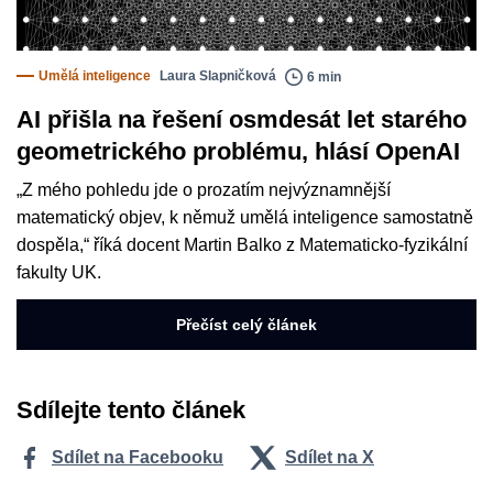
Umělá inteligence
Laura Slapničková
6 min
AI přišla na řešení osmdesát let starého
geometrického problému, hlásí OpenAI
„Z mého pohledu jde o prozatím nejvýznamnější
matematický objev, k němuž umělá inteligence samostatně
dospěla,“ říká docent Martin Balko z Matematicko-fyzikální
fakulty UK.
Přečíst celý článek
Sdílejte tento článek
Sdílet na Facebooku
Sdílet na X