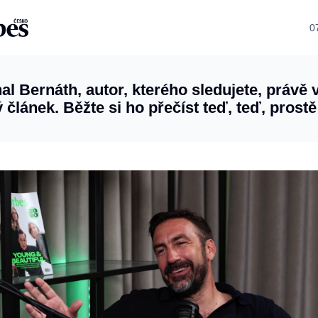
0
al Bernáth, autor, kterého sledujete, právě 
 článek. Běžte si ho přečíst teď, teď, prostě