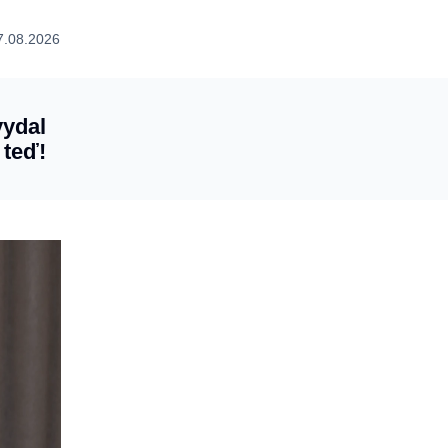
7.08.2026
vydal
 teď!