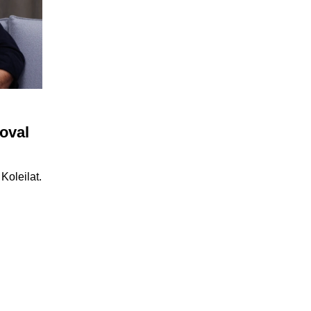
toval
Koleilat.