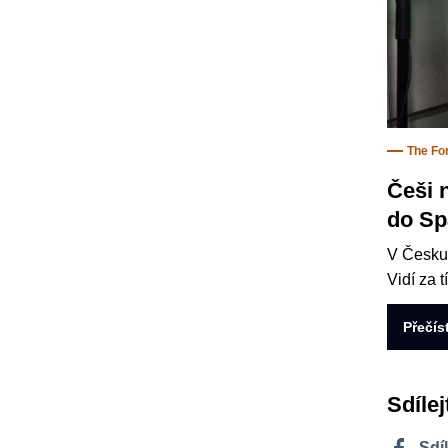
The Fo
Češi 
do Sp
V Česku 
Vidí za 
Přečís
Sdílej
Sdí