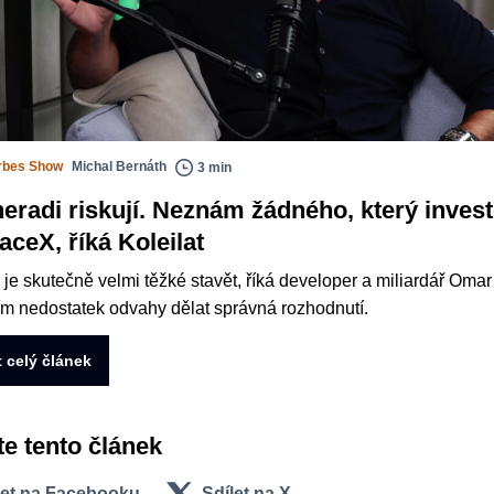
rbes Show
Michal Bernáth
3 min
neradi riskují. Neznám žádného, který inves
aceX, říká Koleilat
je skutečně velmi těžké stavět, říká developer a miliardář Omar 
tím nedostatek odvahy dělat správná rozhodnutí.
t celý článek
te tento článek
let na Facebooku
Sdílet na X