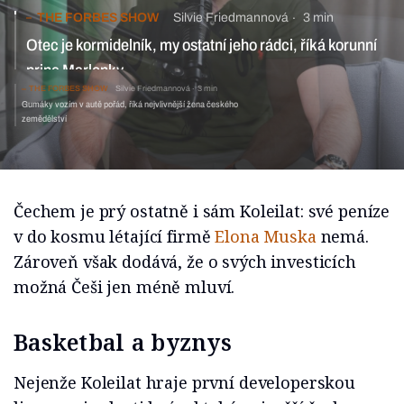
THE FORBES SHOW
Silvie Friedmannová
3 min
Otec je kormidelník, my ostatní jeho rádci, říká korunní
princ Marlenky
THE FORBES SHOW
Silvie Friedmannová
3 min
Gumáky vozím v autě pořád, říká nejvlivnější žena českého
zemědělství
Čechem je prý ostatně i sám Koleilat: své peníze
v do kosmu létající firmě
Elona Muska
nemá.
Zároveň však dodává, že o svých investicích
možná Češi jen méně mluví.
Basketbal a byznys
Nejenže Koleilat hraje první developerskou