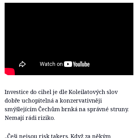
Investice do cihel je dle Koleilatových slov
dobře uchopitelná a konzervativněji
smýšlejícím Čechům brnká na správné struny.
Nemají rádi riziko.
„Češi nejsou risk takers. Když za někým