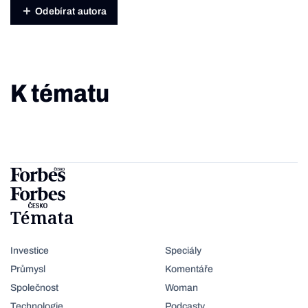
Odebírat autora
K tématu
Témata
Investice
Speciály
Průmysl
Komentáře
Společnost
Woman
Technologie
Podcasty