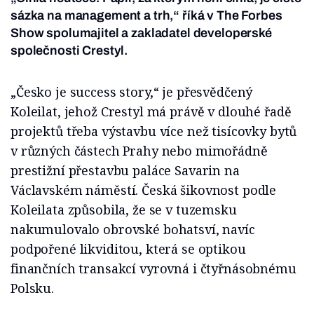
sázka na management a trh,“ říká v The Forbes
Show spolumajitel a zakladatel developerské
společnosti Crestyl.
„Česko je success story,“ je přesvědčený
Koleilat, jehož Crestyl má právě v dlouhé řadě
projektů třeba výstavbu více než tisícovky bytů
v různých částech Prahy nebo mimořádně
prestižní přestavbu paláce Savarin na
Václavském náměstí. Česká šikovnost podle
Koleilata způsobila, že se v tuzemsku
nakumulovalo obrovské bohatsví, navíc
podpořené likviditou, která se optikou
finančních transakcí vyrovná i čtyřnásobnému
Polsku.