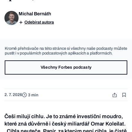
Michal Bernáth
Odebírat autora
Kromě přehrávače na této stránce si všechny naše podcasty můžete
pustit i v populárních podcastových aplikacích a platformách.
Všechny Forbes podcasty
2. 7. 2026
3 min
Češi milují cihlu. Je to známé investiční moudro,
které zná důvěrně i český miliardář Omar Koleilat.
„Cihla neuteče. Papír, za kterým není cihla, je čistě