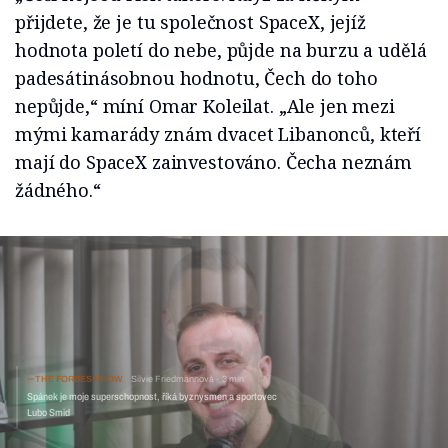
přijdete, že je tu společnost SpaceX, jejíž
hodnota poletí do nebe, půjde na burzu a udělá
padesátinásobnou hodnotu, Čech do toho
nepůjde,“ míní Omar Koleilat. „Ale jen mezi
mými kamarády znám dvacet Libanonců, kteří
mají do SpaceX zainvestováno. Čecha neznám
žádného.“
THE FORBES SHOW
Silvie Friedmannová
3 min
Spánek je moje superschopnost, říká byznysmen a sportovec
Lubo Smid