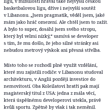
ligu, v minulosti hrával také nejvyšší českou
basketbalovou ligu, dříve i nejvyšší soutěž
v Libanonu. „Jsem pragmatik, věděl jsem, jaké
mám jako hráč omezení. Ale chtěl jsem to zažít.
A bylo to super, dosáhl jsem svého stropu,
který byl velmi nízký,“ usmívá se developer
s tím, že mu došlo, že jeho silné stránky asi
nebudou metrový výskok ani přesná střelba.
Místo toho se rozhodl plně využít vzdělání,
které mu zajistili rodiče: v Libanonu studoval
architekturu, v Anglii později investice do
nemovitostí. Oba Koleilatovi bratři pak mají
magisterský titul z USA: jedna z mála věcí,
která úspěšnému developerovi utekla, právě
kvůli sportu. Zpětně by však i tak neměnil.