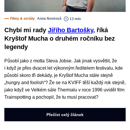
Filmy & seriály
Anna Nosková
13 min
Chybí mi rady
Jiřího Bartošky
, říká
Kryštof Mucha o druhém ročníku bez
legendy
Působí jako z motta Steva Jobse. Jak jinak vysvětlit, že
i když je přes dvacet let výkonným ředitelem festivalu, kde
působí skoro tři dekády, je Kryštof Mucha stále stejně
„hungry and foolish“? Že se na KVIFF těší každý rok stejně,
jako když ve Velkém sále Thermalu v roce 1996 uviděl film
Trainspotting a pochopil, že tu musí pracovat?
Přečíst celý článek