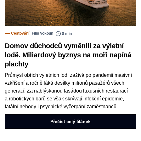
Cestování
Filip Vokoun
8 min
Domov důchodců vyměnili za výletní
lodě. Miliardový byznys na moři napíná
plachty
Průmysl obřích výletních lodí zažívá po pandemii masivní
vzkříšení a ročně láká desítky milionů pasažérů všech
generací. Za nablýskanou fasádou luxusních restaurací
a robotických barů se však skrývají infekční epidemie,
fatální nehody i psychické vyčerpání zaměstnanců.
Přečíst celý článek