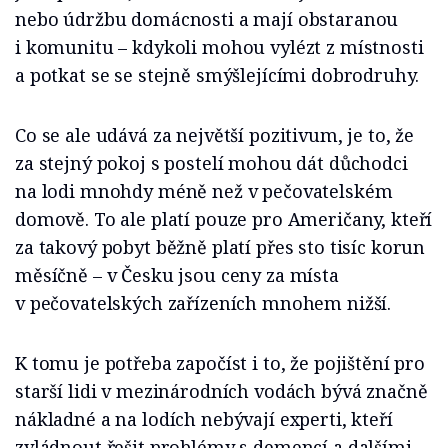
nebo údržbu domácnosti a mají obstaranou
i komunitu – kdykoli mohou vylézt z místnosti
a potkat se se stejně smýšlejícími dobrodruhy.
Co se ale udává za největší pozitivum, je to, že
za stejný pokoj s postelí mohou dát důchodci
na lodi mnohdy méně než v pečovatelském
domově. To ale platí pouze pro Američany, kteří
za takový pobyt běžně platí přes sto tisíc korun
měsíčně – v Česku jsou ceny za místa
v pečovatelských zařízeních mnohem nižší.
K tomu je potřeba započíst i to, že pojištění pro
starší lidi v mezinárodních vodách bývá značně
nákladné a na lodích nebývají experti, kteří
zvládnout řešit problémy s demencí a dalšími