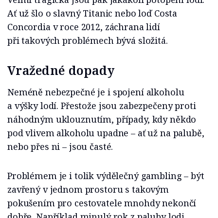
Ať už šlo o slavný Titanic nebo loď Costa
Concordia v roce 2012, záchrana lidí
při takových problémech bývá složitá.
Vražedné dopady
Neméně nebezpečné je i spojení alkoholu
a výšky lodí. Přestože jsou zabezpečeny proti
náhodným uklouznutím, případy, kdy někdo
pod vlivem alkoholu upadne – ať už na palubě,
nebo přes ni – jsou časté.
Problémem je i tolik výdělečný gambling – být
zavřený v jednom prostoru s takovým
pokušením pro cestovatele mnohdy nekončí
dobře. Například minulý rok z paluby lodi