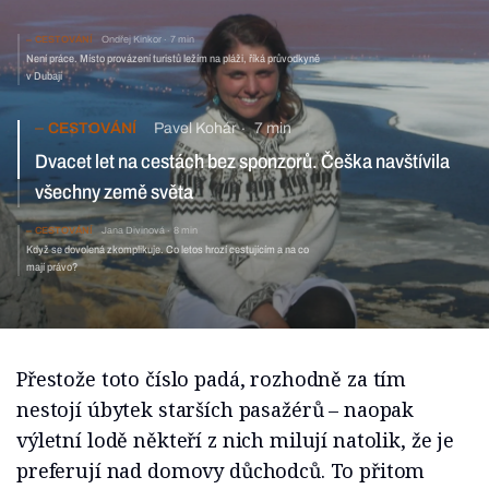
CESTOVÁNÍ
Ondřej Kinkor
7 min
Není práce. Místo provázení turistů ležím na pláži, říká průvodkyně
v Dubaji
CESTOVÁNÍ
Pavel Kohár
7 min
Dvacet let na cestách bez sponzorů. Češka navštívila
všechny země světa
CESTOVÁNÍ
Jana Divinová
8 min
Když se dovolená zkomplikuje. Co letos hrozí cestujícím a na co
mají právo?
Přestože toto číslo padá, rozhodně za tím
nestojí úbytek starších pasažérů – naopak
výletní lodě někteří z nich milují natolik, že je
preferují nad domovy důchodců. To přitom