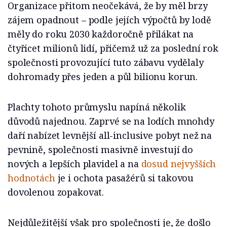
Organizace přitom neočekává, že by měl brzy
zájem opadnout – podle jejích výpočtů by lodě
měly do roku 2030 každoročně přilákat na
čtyřicet milionů lidí, přičemž už za poslední rok
společnosti provozující tuto zábavu vydělaly
dohromady přes jeden a půl bilionu korun.
Plachty tohoto průmyslu napíná několik
důvodů najednou. Zaprvé se na lodích mnohdy
daří nabízet levnější all-inclusive pobyt než na
pevnině, společnosti masivně investují do
nových a lepších plavidel a na
dosud nejvyšších
hodnotách
je i ochota pasažérů si takovou
dovolenou zopakovat.
Nejdůležitější však pro společnosti je, že došlo