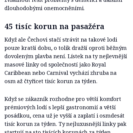
dlouhodobými onemocněními.
45 tisíc korun na pasažéra
Když ale Čechovi stačí strávit na takové lodi
pouze kratší dobu, o tolik dražší oproti běžným
dovoleným plavba není. Lístek na ty nejlevnější
masové linky od společností jako Royal
Caribbean nebo Carnival vychází zhruba na
osm až čtyřicet tisíc korun za týden.
Když se zákazník rozhodne pro větší komfort
prémiových lodí s lepší gastronomií a větší
posádkou, cena už je vyšší a zaplatí i osmdesát
tisíc korun za týden. Ty nejluxusnější linky pak
startují na sto tisících korunách za týden