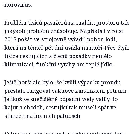
norovirus.
Problém tisíců pasažérů na malém prostoru tak
jakýkoli problém znásobuje. Například v roce
2013 požár ve strojovně vyřadil pohon lodi,
která na téměř pět dní uvízla na moři. Přes čtyři
tisíce cestujících a členů posádky nemělo
klimatizaci, funkční výtahy ani teplé jídlo.
Ještě horší ale bylo, že kvůli výpadku proudu
přestalo fungovat vakuové kanalizační potrubí.
Jelikož se znečištěné odpadní vody valily do
kajut a chodeb, cestující tak museli spát ve
stanech na horních palubách.
Velmi tragická jsou pak jakákoli potopení lodí.