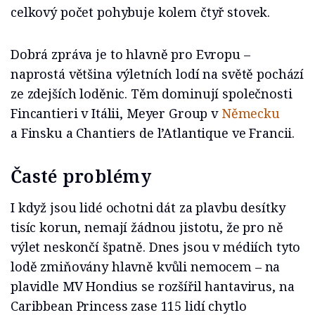
celkový počet pohybuje kolem čtyř stovek.
Dobrá zpráva je to hlavně pro Evropu –
naprostá většina výletních lodí na světě pochází
ze zdejších loděnic. Těm dominují společnosti
Fincantieri v Itálii, Meyer Group v
Německu
a Finsku a Chantiers de l’Atlantique ve Francii.
Časté problémy
I když jsou lidé ochotni dát za plavbu desítky
tisíc korun, nemají žádnou jistotu, že pro ně
výlet neskončí špatně. Dnes jsou v médiích tyto
lodě zmiňovány hlavně kvůli nemocem – na
plavidle MV Hondius se rozšířil hantavirus, na
Caribbean Princess zase 115 lidí chytlo