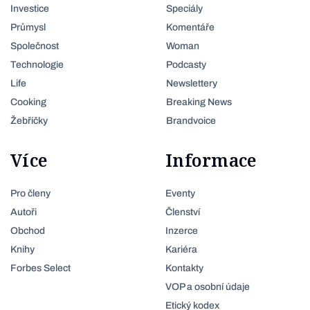
Investice
Speciály
Průmysl
Komentáře
Společnost
Woman
Technologie
Podcasty
Life
Newslettery
Cooking
Breaking News
Žebříčky
Brandvoice
Více
Informace
Pro členy
Eventy
Autoři
Členství
Obchod
Inzerce
Knihy
Kariéra
Forbes Select
Kontakty
VOP a osobní údaje
Etický kodex