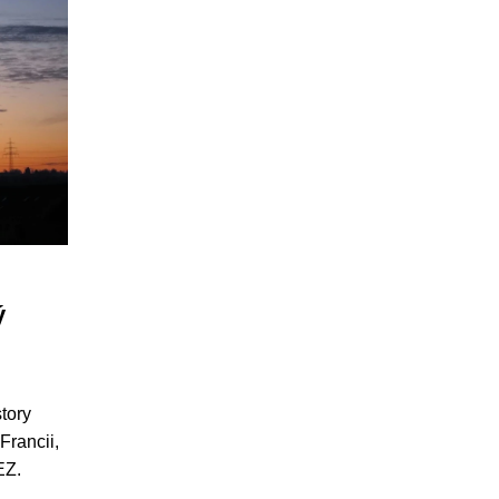
ý
tory
Francii,
EZ.