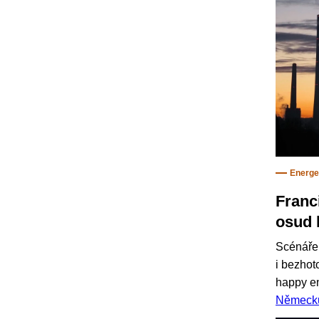
Energe
Franc
osud 
Scénáře 
i bezhot
happy en
Německ