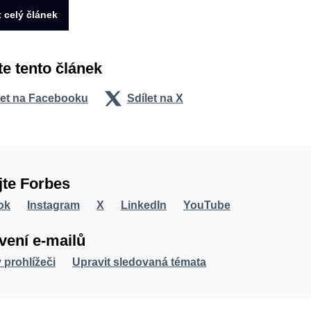
t celý článek
te tento článek
let na Facebooku
Sdílet na X
jte Forbes
ok
Instagram
X
LinkedIn
YouTube
vení e-mailů
v prohlížeči
Upravit sledovaná témata