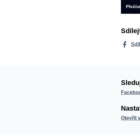
Přečís
Sdílej
Sdí
Sledu
Facebo
Nasta
Otevřít 