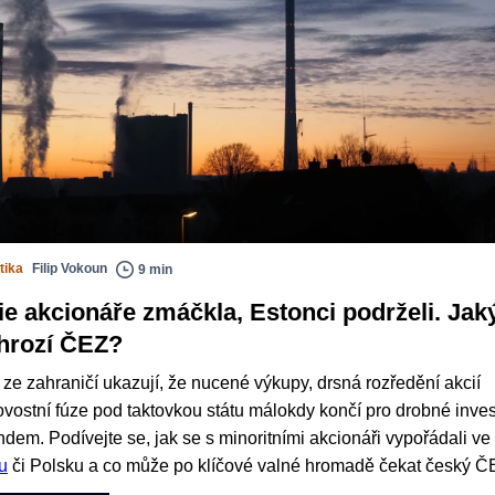
tika
Filip Vokoun
9 min
ie akcionáře zmáčkla, Estonci podrželi. Jak
hrozí ČEZ?
ze zahraničí ukazují, že nucené výkupy, drsná rozředění akcií
ovostní fúze pod taktovkou státu málokdy končí pro drobné inves
dem. Podívejte se, jak se s minoritními akcionáři vypořádali ve 
u
či Polsku a co může po klíčové valné hromadě čekat český Č