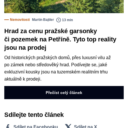
Nemovitosti
Martin Bajtler
13 min
Hrad za cenu pražské garsonky
či pozemek na Petříně. Tyto top reality
jsou na prodej
Od historických pražských domů, přes luxusní vilu až
po zámek nebo středověký hrad. Podívejte se, jaké
exkluzivní kousky jsou na tuzemském realitním trhu
aktuálně k prodeji.
Přečíst celý článek
Sdílejte tento článek
Sdílet na Facebooku
Sdílet na X