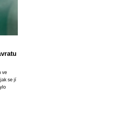
ávratu
h ve
ak se jí
ylo