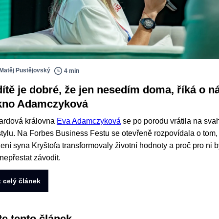
Matěj Pustějovský
4 min
dítě je dobré, že jen nesedím doma, říká o n
kno Adamczyková
rdová královna
Eva Adamczyková
se po porodu vrátila na sva
tylu. Na Forbes Business Festu se otevřeně rozpovídala o tom, j
ení syna Kryštofa transformovaly životní hodnoty a proč pro ni b
 nepřestat závodit.
t celý článek
te tento článek