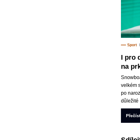
Sport
I pro 
na pr
Snowboa
velkém s
po naroz
důležité
Přečís
Sdílej