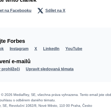
let na Facebooku
Sdílet na X
jte Forbes
ok
Instagram
X
LinkedIn
YouTube
vení e-mailů
v prohlížeči
Upravit sledovaná témata
 © 2026 MediaRey, SE, všechna práva vyhrazena. Tento email jste obd
souhlasu s odběrem daného tématu.
, SE, Revoluční 1082/8, Nové Město, 110 00 Praha, Česko