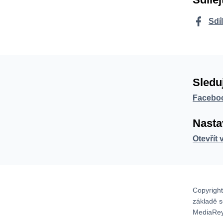
Sdí
Sledu
Facebo
Nasta
Otevřít 
Copyright
základě 
MediaRey