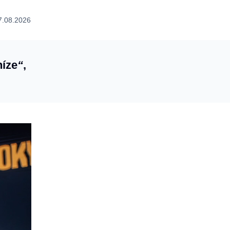
7.08.2026
íze
“
,