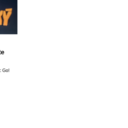
te
: Go!