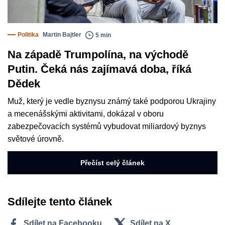
Politika
Martin Bajtler
5 min
Na západě Trumpolína, na východě
Putin. Čeká nás zajímavá doba, říká
Dědek
Muž, který je vedle byznysu známý také podporou Ukrajiny
a mecenášskými aktivitami, dokázal v oboru
zabezpečovacích systémů vybudovat miliardový byznys
světové úrovně.
Přečíst celý článek
Sdílejte tento článek
Sdílet na Facebooku
Sdílet na X