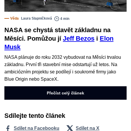
Věda
Laura Slapničková
4 min
NASA se chystá stavět základnu na
Měsíci. Pomůžou jí
Jeff Bezos
i
Elon
Musk
NASA plánuje do roku 2032 vybudovat na Měsíci trvalou
základnu. První tři stavební mise odstartují už letos. Na
ambiciózním projektu se podílejí i soukromé firmy jako
Blue Origin nebo SpaceX.
Přečíst celý článek
Sdílejte tento článek
Sdílet na Facebooku
Sdílet na X