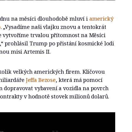
adnu na měsíci dlouhodobě mluví i
americký
p
. „Vysadíme naši vlajku znovu a tentokrát
e vytvoříme trvalou přítomnost na Měsíci
,“ prohlásil Trump po přistání kosmické lodi
nou misi Artemis II.
kolik velkých amerických firem. Klíčovou
 miliardáře
Jeffa Bezose
, která má pomocí
 dopravovat vybavení a vozidla na povrch
kontrakty v hodnotě stovek milionů dolarů.