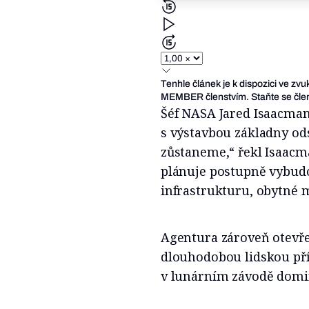
Tenhle článek je k dispozici ve zv
MEMBER členstvím. Staňte se člen
Šéf NASA Jared Isaacman 
s výstavbou základny ods
zůstaneme,“ řekl Isaacma
plánuje postupně vybudo
infrastrukturu, obytné m
Agentura zároveň otevřen
dlouhodobou lidskou pří
v lunárním závodě domi