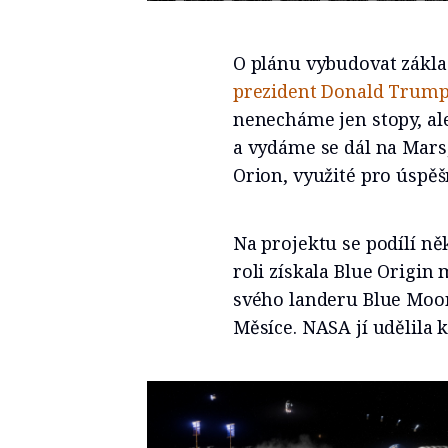
O plánu vybudovat zákl
prezident Donald Trum
nenecháme jen stopy, al
a vydáme se dál na Mars
Orion, využité pro úspěš
Na projektu se podílí ně
roli získala Blue Origin
svého landeru Blue Moon
Měsíce. NASA jí udělila 