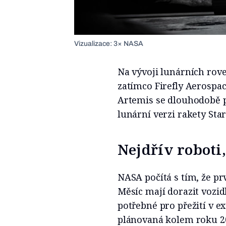
Vizualizace: 3× NASA
Na vývoji lunárních rove
zatímco Firefly Aerosp
Artemis se dlouhodobě p
lunární verzi rakety Sta
Nejdřív roboti,
NASA počítá s tím, že pr
Měsíc mají dorazit vozi
potřebné pro přežití v 
plánovaná kolem roku 20