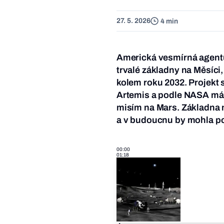
27. 5. 2026
4 min
Americká vesmírná agent
trvalé základny na Měsíci,
kolem roku 2032. Projekt
Artemis a podle NASA má
misím na Mars. Základna m
a v budoucnu by mohla pok
00:00
01:18