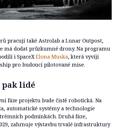
rů pracují také Astrolab a Lunar Outpost,
ace má dodat průzkumné drony. Na programu
odílí i SpaceX
Elona Muska
, která vyvíjí
rship pro budoucí pilotované mise.
 pak lidé
vní fáze projektu bude čistě robotická. Na
dla, automatické systémy a technologie
extrémních podmínkách. Druhá fáze,
29, zahrnuje výstavbu trvalé infrastruktury