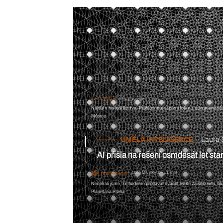
VĚDA
Pavel Kohár
7 min
Nejdál v historii lidstva. Prohlédněte si první fotky z odvrácené st
Měsíce
UMĚLÁ INTELIGENCE
Laura 
AI přišla na řešení osmdesát let s
Jana Divinová
11 min
ROZHOVOR
Nečekali jsme, že budeme prodávat dvacet lístků za sekundu, řík
Planetária Praha