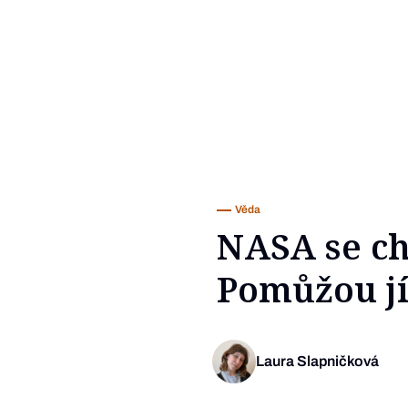
Věda
NASA se ch
Pomůžou jí
Laura Slapničková