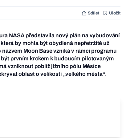
Sdílet
Uložit
ura NASA představila nový plán na vybudování
 která by mohla být obydlená nepřetržitě už
 s názvem Moon Base vzniká v rámci programu
 být prvním krokem k budoucím pilotovaným
á vzniknout poblíž jižního pólu Měsíce
rývat oblast o velikosti „velkého města“.