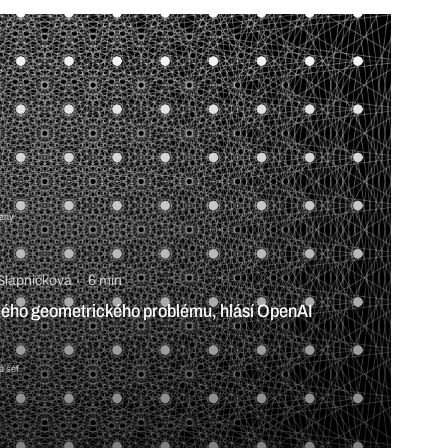
rany
Slapničková
6 min
tarého geometrického problému, hlásí OpenAI
á šéf