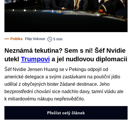
Politika
Filip Vokoun
5 min
Neznámá tekutina? Sem s ní! Šéf Nvidie
utekl
Trumpovi
a jel nudlovou diplomacii
Šéf Nvidie Jensen Huang se v Pekingu odpojil od
americké delegace a svými zastávkami na pouliční jídlo
udělal z obyčejných bister žádané destinace. Jeho
bezprostřední chování sice nadchlo davy, tamní vládu ale
k miliardovému nákupu nepřesvědčilo.
Přečíst celý článek