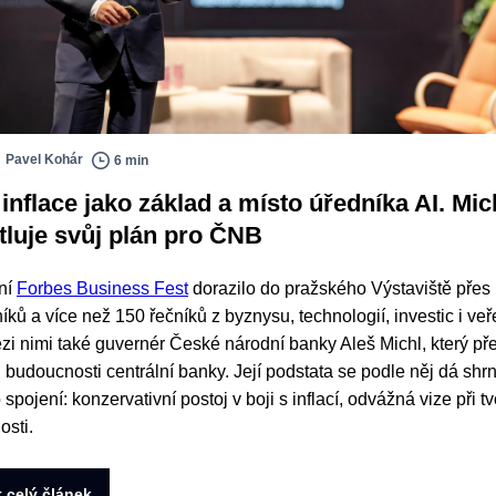
Pavel Kohár
6 min
inflace jako základ a místo úředníka AI. Mic
tluje svůj plán pro ČNB
ní
Forbes Business Fest
dorazilo do pražského Výstaviště přes p
íků a více než 150 řečníků z byznysu, technologií, investic i veř
ezi nimi také guvernér České národní banky Aleš Michl, který pře
i budoucnosti centrální banky. Její podstata se podle něj dá shr
spojení: konzervativní postoj v boji s inflací, odvážná vize při t
sti.
t celý článek