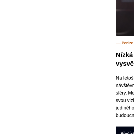
Peníze
Nízká 
vysvě
Na letoš
návštěvn
sféry. M
svou viz
jediného 
budoucno
Přečís