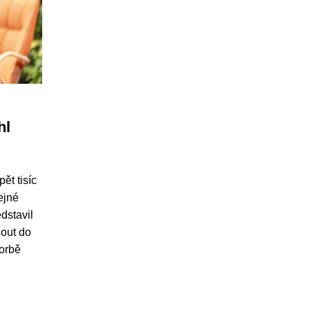
hl
ět tisíc
ejné
dstavil
nout do
vorbě