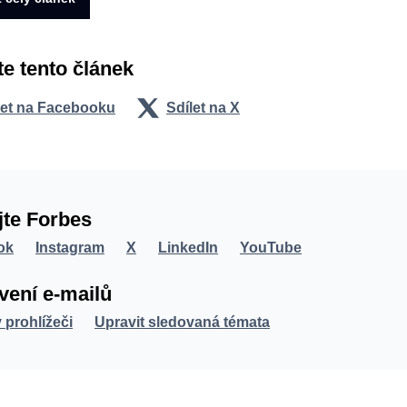
te tento článek
let na Facebooku
Sdílet na X
jte Forbes
ok
Instagram
X
LinkedIn
YouTube
vení e-mailů
v prohlížeči
Upravit sledovaná témata