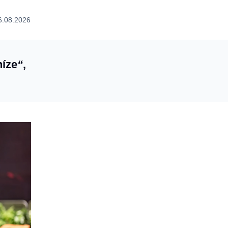
6.08.2026
íze
“
,